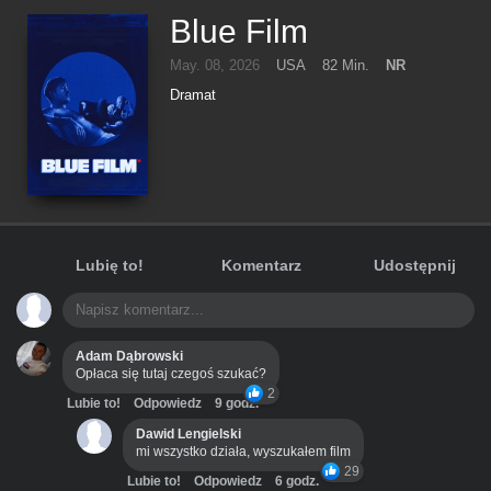
Blue Film
May. 08, 2026
USA
82 Min.
NR
Dramat
Lubię to!
Komentarz
Udostępnij
Adam Dąbrowski
Opłaca się tutaj czegoś szukać?
2
Lubie to!
Odpowiedz
9 godz.
Dawid Lengielski
mi wszystko działa, wyszukałem film
29
Lubie to!
Odpowiedz
6 godz.