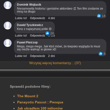
Dominik Wojtasik
Niesamowita historia i genialne aktorstwo 👏 Ten film zostanie ze
mną na długo
14
Lubie to!
Odpowiedz
4 dni
Dawid Tyszkiewicz
Kino z najwyższej półki 😍
24
Lubie to!
Odpowiedz
3 dni
Paweł Pietrzop
Mega, mega mega. Jak ktoś mówi, że kiepsko wygląda to musi
się nieźle walnąć w głowe xD
6
Lubie to!
Odpowiedz
2 dni
Wczytaj więcej komentarzy... (37)
Sprawdź podobne filmy:
The Mount 2
Panayotis Pascot : Presque
Jak ukradłem 100 milionów