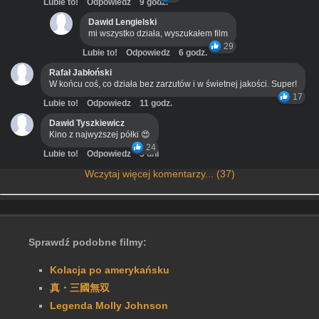
Lubie to!
Odpowiedz
9 godz.
Dawid Lengielski
mi wszystko działa, wyszukałem film
29
Lubie to!
Odpowiedz
6 godz.
Rafał Jabłoński
W końcu coś, co działa bez zarzutów i w świetnej jakości. Super!
17
Lubie to!
Odpowiedz
11 godz.
Dawid Tyszkiewicz
Kino z najwyższej półki 😍
24
Lubie to!
Odpowiedz
3 dni
Wczytaj więcej komentarzy... (37)
Sprawdź podobne filmy:
Kolacja po amerykańsku
真・三國無双
Legenda Molly Johnson