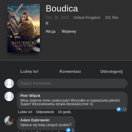
Boudica
Oct. 26, 2023
United Kingdom
101 Min.
R
Akcja
Wojenny
Lubię to!
Komentarz
Udostępnij
Piotr Wójcik
Wow, totalnie mnie zaskoczyło! Wszystko w najwyższej jakości.
Super! Wyszukiwarka działa błyskawicznie 🚀
22
Lubie to!
Odpowiedz
16 godz.
Adam Dąbrowski
Opłaca się tutaj czegoś szukać?
2