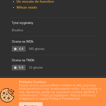
Un rescate de huevitos
Wilcze stado
Tytuł oryginalny
Boudica
Ocena na IMDb
4.4
940 głosów
Ocena na TMDb
6.9
15 głosów
Polityka Cookies
Home
Film Online
Boudica
Nasza strona używa plików cookies w celu poprawy
funkcjonalności oraz analizowania ruchu. Korzystając z
niej, wyrażasz zgodę na używanie cookies zgodnie z
ustawieniami Twojej przeglądarki. Więcej informacji
znajdziesz w naszej Polityce Prywatności.