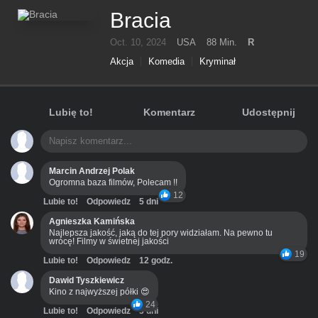
Bracia
Oct. 10, 2024
USA
88 Min.
R
Akcja
Komedia
Kryminał
Lubię to!
Komentarz
Udostępnij
Marcin Andrzej Polak
Ogromna baza filmów, Polecam !!
12
Lubie to!
Odpowiedz
5 dni
Agnieszka Kamińska
Najlepsza jakość, jaką do tej pory widziałam. Na pewno tu
wrócę! Filmy w świetnej jakości
19
Lubie to!
Odpowiedz
12 godz.
Dawid Tyszkiewicz
Kino z najwyższej półki 😍
24
Lubie to!
Odpowiedz
3 dni