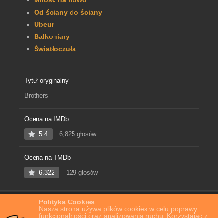
Miłość na nowo
Od ściany do ściany
Ubeur
Balkoniary
Światłoczuła
Tytuł oryginalny
Brothers
Ocena na IMDb
5.4
6,825 głosów
Ocena na TMDb
6.322
129 głosów
Polityka Cookies
Home
Film Online
Bracia
Nasza strona używa plików cookies w celu poprawy
funkcjonalności oraz analizowania ruchu. Korzystając z