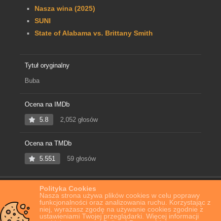
Nasza wina (2025)
SUNI
State of Alabama vs. Brittany Smith
Tytuł oryginalny
Buba
Ocena na IMDb
5.8
2,052 głosów
Ocena na TMDb
5.551
59 głosów
Polityka Cookies
Home
Film Online
Buba
Nasza strona używa plików cookies w celu poprawy
funkcjonalności oraz analizowania ruchu. Korzystając z
niej, wyrażasz zgodę na używanie cookies zgodnie z
ustawieniami Twojej przeglądarki. Więcej informacji