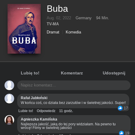
Buba
Aug. 02, 2022
Germany
94 Min.
TV-MA
Dramat
Komedia
Lubię to!
Komentarz
Udostępnij
Rafał Jabłoński
W końcu coś, co działa bez zarzutów i w świetnej jakości. Super!
17
Lubie to!
Odpowiedz
11 godz.
Agnieszka Kamińska
Najlepsza jakość, jaką do tej pory widziałam. Na pewno tu
wrócę! Filmy w świetnej jakości
19