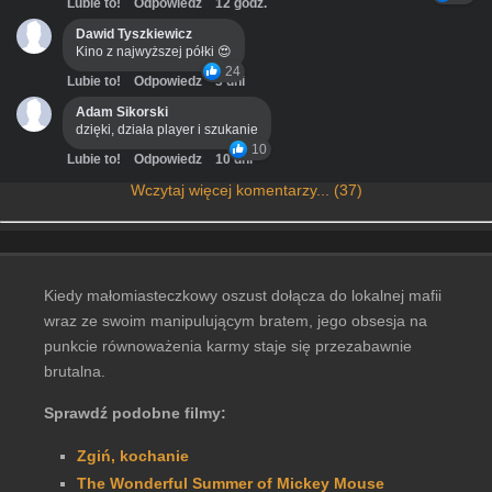
Lubie to!
Odpowiedz
12 godz.
Dawid Tyszkiewicz
Kino z najwyższej półki 😍
24
Lubie to!
Odpowiedz
3 dni
Adam Sikorski
dzięki, działa player i szukanie
10
Lubie to!
Odpowiedz
10 dni
Wczytaj więcej komentarzy... (37)
Kiedy małomiasteczkowy oszust dołącza do lokalnej mafii
wraz ze swoim manipulującym bratem, jego obsesja na
punkcie równoważenia karmy staje się przezabawnie
brutalna.
Sprawdź podobne filmy:
Zgiń, kochanie
The Wonderful Summer of Mickey Mouse