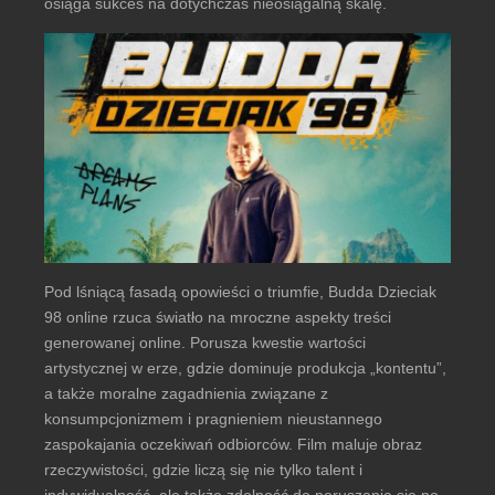
osiąga sukces na dotychczas nieosiągalną skalę.
Pod lśniącą fasadą opowieści o triumfie, Budda Dzieciak
98 online rzuca światło na mroczne aspekty treści
generowanej online. Porusza kwestie wartości
artystycznej w erze, gdzie dominuje produkcja „kontentu”,
a także moralne zagadnienia związane z
konsumpcjonizmem i pragnieniem nieustannego
zaspokajania oczekiwań odbiorców. Film maluje obraz
rzeczywistości, gdzie liczą się nie tylko talent i
indywidualność, ale także zdolność do poruszania się po