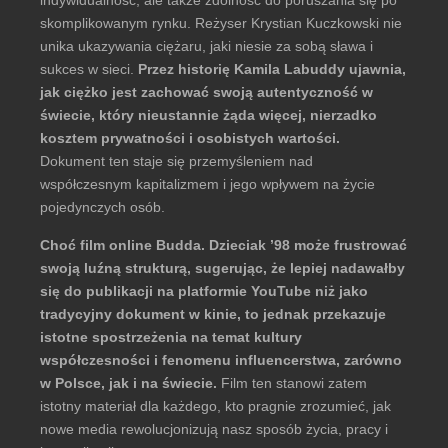
skomplikowanym rynku. Reżyser Krystian Kuczkowski nie
unika ukazywania ciężaru, jaki niesie za sobą sława i
sukces w sieci.
Przez historię Kamila Labuddy ujawnia,
jak ciężko jest zachować swoją autentyczność w
świecie, który nieustannie żąda więcej, nierzadko
kosztem prywatności i osobistych wartości.
Dokument ten staje się przemyśleniem nad
współczesnym kapitalizmem i jego wpływem na życie
pojedynczych osób.
Choć film online Budda. Dzieciak ’98 może frustrować
swoją luźną strukturą, sugerując, że lepiej nadawałby
się do publikacji na platformie YouTube niż jako
tradycyjny dokument w kinie, to jednak przekazuje
istotne spostrzeżenia na temat kultury
współczesności i fenomenu influencerstwa, zarówno
w Polsce, jak i na świecie.
Film ten stanowi zatem
istotny materiał dla każdego, kto pragnie zrozumieć, jak
nowe media rewolucjonizują nasz sposób życia, pracy i