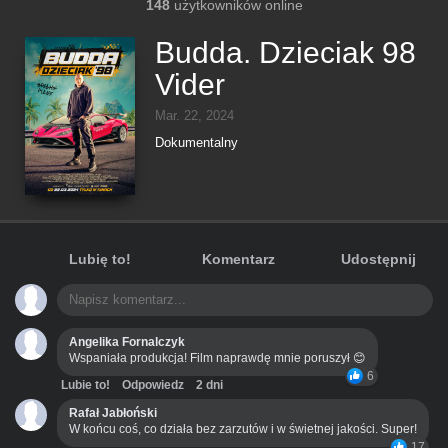
148
użytkowników online
Budda. Dzieciak 98
Vider
Mar. 22, 2024
Dokumentalny
Lubię to!
Komentarz
Udostępnij
Angelika Fornalczyk
Wspaniała produkcja! Film naprawdę mnie poruszył 😊
6
Lubie to!
Odpowiedz
2 dni
Rafał Jabłoński
W końcu coś, co działa bez zarzutów i w świetnej jakości. Super!
17