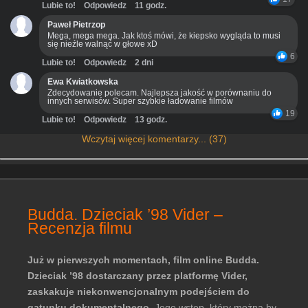
Lubie to!
Odpowiedz
11 godz.
Paweł Pietrzop
Mega, mega mega. Jak ktoś mówi, że kiepsko wygląda to musi
się nieźle walnąć w głowe xD
6
Lubie to!
Odpowiedz
2 dni
Ewa Kwiatkowska
Zdecydowanie polecam. Najlepsza jakość w porównaniu do
innych serwisów. Super szybkie ładowanie filmów
19
Lubie to!
Odpowiedz
13 godz.
Wczytaj więcej komentarzy... (37)
Budda. Dzieciak ’98 Vider –
Recenzja filmu
Już w pierwszych momentach, film online Budda.
Dzieciak ’98 dostarczany przez platformę Vider,
zaskakuje niekonwencjonalnym podejściem do
gatunku dokumentalnego.
Jego wstęp, który można by