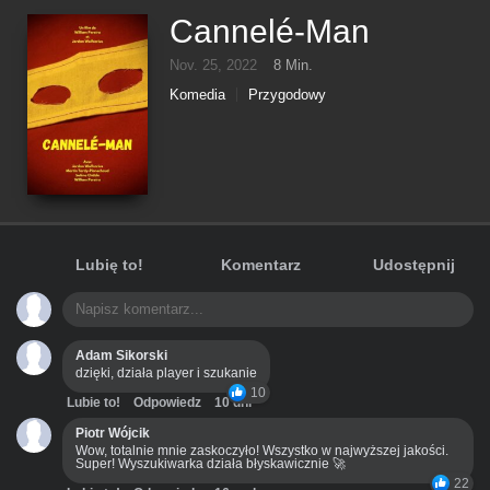
Cannelé-Man
Nov. 25, 2022
8 Min.
Komedia
Przygodowy
Lubię to!
Komentarz
Udostępnij
Adam Sikorski
dzięki, działa player i szukanie
10
Lubie to!
Odpowiedz
10 dni
Piotr Wójcik
Wow, totalnie mnie zaskoczyło! Wszystko w najwyższej jakości.
Super! Wyszukiwarka działa błyskawicznie 🚀
22