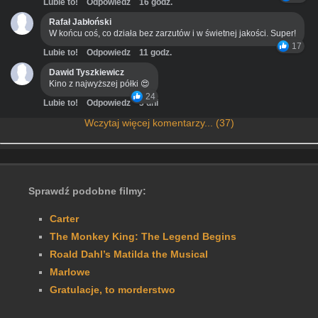
Lubie to!
Odpowiedz
16 godz.
Rafał Jabłoński
W końcu coś, co działa bez zarzutów i w świetnej jakości. Super!
17
Lubie to!
Odpowiedz
11 godz.
Dawid Tyszkiewicz
Kino z najwyższej półki 😍
24
Lubie to!
Odpowiedz
3 dni
Wczytaj więcej komentarzy... (37)
Sprawdź podobne filmy:
Carter
The Monkey King: The Legend Begins
Roald Dahl’s Matilda the Musical
Marlowe
Gratulacje, to morderstwo