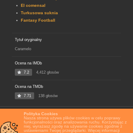
El comensal
Turkusowa suknia
Fantasy Football
Tytuł oryginalny
Caramelo
Ocena na IMDb
7.2
4,412 głosów
Ocena na TMDb
7.71
138 głosów
Polityka Cookies
Home
Film Online
Caramelo
Nasza strona używa plików cookies w celu poprawy
funkcjonalności oraz analizowania ruchu. Korzystając z
niej, wyrażasz zgodę na używanie cookies zgodnie z
ustawieniami Twojej przeglądarki. Więcej informacji