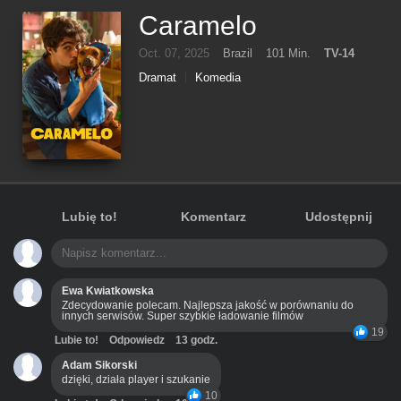
Caramelo
Oct. 07, 2025
Brazil
101 Min.
TV-14
Dramat
Komedia
Lubię to!
Komentarz
Udostępnij
Ewa Kwiatkowska
Zdecydowanie polecam. Najlepsza jakość w porównaniu do
innych serwisów. Super szybkie ładowanie filmów
19
Lubie to!
Odpowiedz
13 godz.
Adam Sikorski
dzięki, działa player i szukanie
10