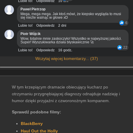
Lubie to!
Odpowiedz
10 dni
Paweł Pietrzop
Mega, mega mega. Jak ktoś mówi, że kiepsko wygląda to musi
się nieźle walnąć w głowe xD
6
Lubie to!
Odpowiedz
2 dni
Piotr Wójcik
Wow, totalnie mnie zaskoczyło! Wszystko w najwyższej jakości.
Super! Wyszukiwarka działa błyskawicznie 🚀
22
Lubie to!
Odpowiedz
16 godz.
Wczytaj więcej komentarzy... (37)
W tym krzepiącym dramacie obiecujący kucharz po
otrzymaniu przygnębiającej diagnozy odnajduje nadzieję i
humor dzięki przyjaźni z czworonożnym kompanem.
Sprawdź podobne filmy:
BlackBerry
Haul Out the Holly