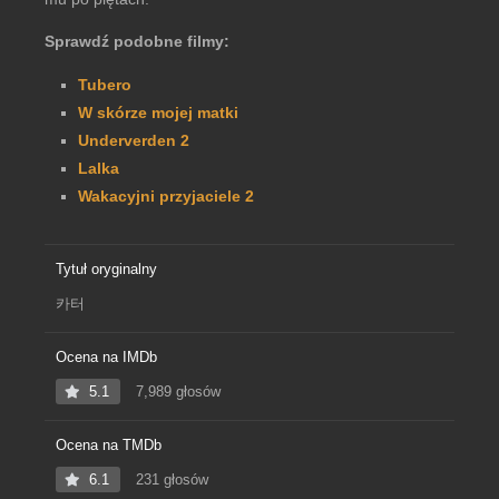
Sprawdź podobne filmy:
Tubero
W skórze mojej matki
Underverden 2
Lalka
Wakacyjni przyjaciele 2
Tytuł oryginalny
카터
Ocena na IMDb
5.1
7,989 głosów
Ocena na TMDb
6.1
231 głosów