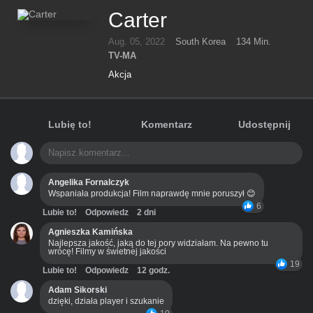
Carter
Aug. 05, 2022
South Korea
134 Min.
TV-MA
Akcja
Lubię to!
Komentarz
Udostępnij
Angelika Fornalczyk
Wspaniała produkcja! Film naprawdę mnie poruszył 😊
6
Lubie to!
Odpowiedz
2 dni
Agnieszka Kamińska
Najlepsza jakość, jaką do tej pory widziałam. Na pewno tu
wrócę! Filmy w świetnej jakości
19
Lubie to!
Odpowiedz
12 godz.
Adam Sikorski
dzięki, działa player i szukanie