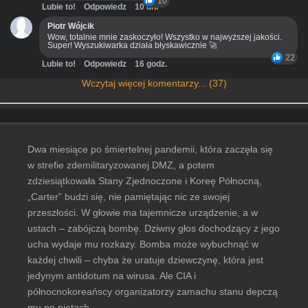
10
Lubie to!
Odpowiedz
10 dni
Piotr Wójcik
Wow, totalnie mnie zaskoczyło! Wszystko w najwyższej jakości.
Super! Wyszukiwarka działa błyskawicznie 🚀
22
Lubie to!
Odpowiedz
16 godz.
Wczytaj więcej komentarzy... (37)
Dwa miesiące po śmiertelnej pandemii, która zaczęła się
w strefie zdemilitaryzowanej DMZ, a potem
zdziesiątkowała Stany Zjednoczone i Koreę Północną,
„Carter” budzi się, nie pamiętając nic ze swojej
przeszłości. W głowie ma tajemnicze urządzenie, a w
ustach – zabójczą bombę. Dziwny głos dochodzący z jego
ucha wydaje mu rozkazy. Bomba może wybuchnąć w
każdej chwili – chyba że uratuje dziewczynę, która jest
jedynym antidotum na wirusa. Ale CIA i
północnokoreańscy organizatorzy zamachu stanu depczą
mu po piętach.