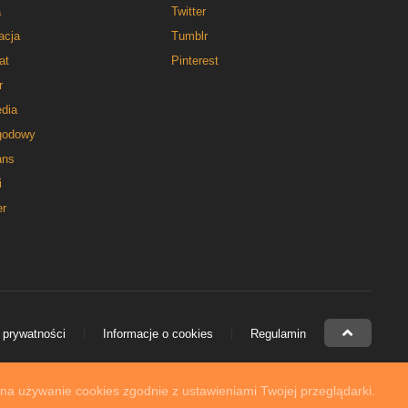
a
Twitter
acja
Tumblr
at
Pinterest
r
dia
godowy
ns
i
er
 prywatności
Informacje o cookies
Regulamin
 na używanie cookies zgodnie z ustawieniami Twojej przeglądarki.