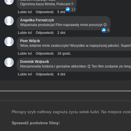
Ogromna baza filmów, Polecam !!
12
Lubie to!
Odpowiedz
5 dni
Angelika Fornalczyk
Wspaniała produkcja! Film naprawdę mnie poruszył 😊
6
Lubie to!
Odpowiedz
2 dni
Piotr Wójcik
Wow, totalnie mnie zaskoczyło! Wszystko w najwyższej jakości. Super
Lubie to!
Odpowiedz
16 godz.
Dominik Wojtasik
Niesamowita historia i genialne aktorstwo 👏 Ten film zostanie ze mn
Lubie to!
Odpowiedz
4 dni
Płonący szyb naftowy zagraża życiu setek ludzi. Na miejsce zost
Sprawdź podobne filmy: