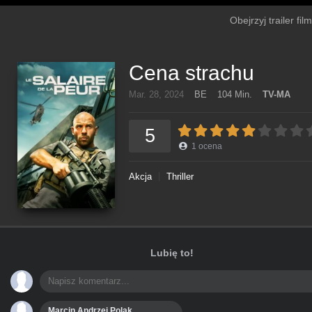
Obejrzyj trailer fi
Cena strachu
Mar. 28, 2024
BE
104 Min.
TV-MA
5
1
ocena
Akcja
Thriller
Lubię to!
Marcin Andrzej Polak