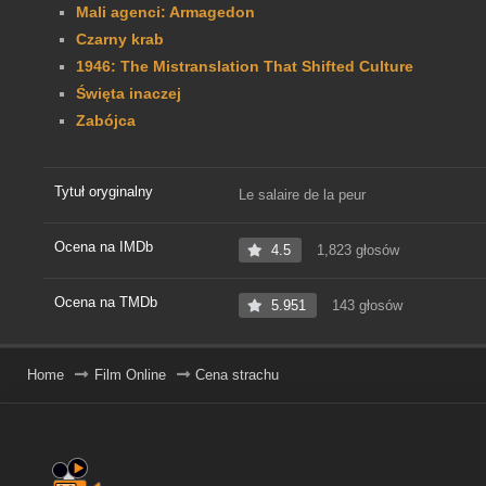
Mali agenci: Armagedon
Czarny krab
1946: The Mistranslation That Shifted Culture
Święta inaczej
Zabójca
Tytuł oryginalny
Le salaire de la peur
Ocena na IMDb
4.5
1,823 głosów
Ocena na TMDb
5.951
143 głosów
Home
Film Online
Cena strachu