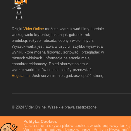
Dzięki
Vider.Online
możesz wyszukiwać filmy i seriale
według wielu kryteriów, takich jak gatunek, rok
produkcji, reżyser, obsada, oceny i wiele innych.
Wyszukiwarka jest łatwa w użyciu i szybko wyświetla
wyniki, które można filtrować, sortować i przeglądać w
różnych widokach. Informacje na stronie mają
charakter reklamowy. Przed skorzystaniem z
wyszukiwarki filmów i seriali należy przeczytać
Regulamin
. Jeśli się z nim nie zgadzasz opuść stronę.
© 2024 Vider.Online. Wszelkie prawa zastrzeżone.
Polityka Cookies
Nasza strona używa plików cookies w celu poprawy funkcjo
Więcej informacji znajdziesz w naszej Polityce Prywatności