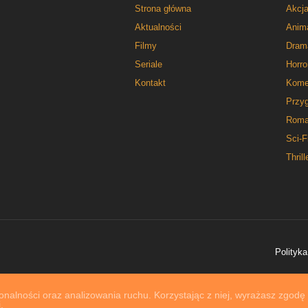
Strona główna
Akcj
Aktualności
Anim
Filmy
Dram
Seriale
Horro
Kontakt
Kome
Przy
Roma
Sci-F
Thrill
Polityka
nalności oraz analizowania ruchu. Korzystając z niej, wyrażasz zgodę
.