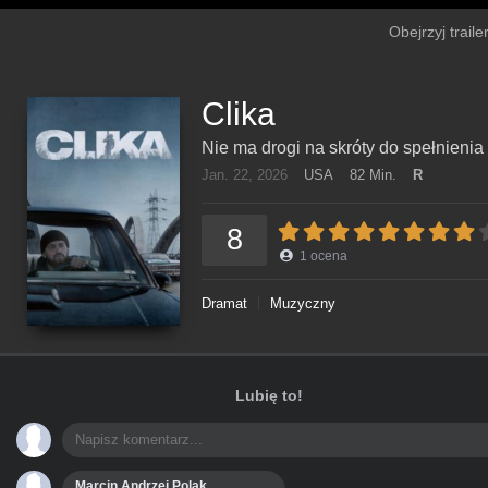
Obejrzyj traile
Clika
Nie ma drogi na skróty do spełnienia
Jan. 22, 2026
USA
82 Min.
R
8
1
ocena
Dramat
Muzyczny
Lubię to!
Marcin Andrzej Polak