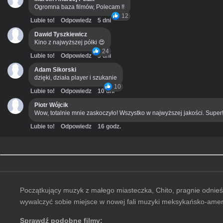
Ogromna baza filmów, Polecam !!
12
Lubie to!
Odpowiedz
5 dni
Dawid Tyszkiewicz
Kino z najwyższej półki 😍
24
Lubie to!
Odpowiedz
3 dni
Adam Sikorski
dzięki, działa player i szukanie
10
Lubie to!
Odpowiedz
10 dni
Piotr Wójcik
Wow, totalnie mnie zaskoczyło! Wszystko w najwyższej jakości. Super
Lubie to!
Odpowiedz
16 godz.
Początkujący muzyk z małego miasteczka, Chito, pragnie odnieść 
wywalczyć sobie miejsce w nowej fali muzyki meksykańsko-ameryk
Sprawdź podobne filmy: