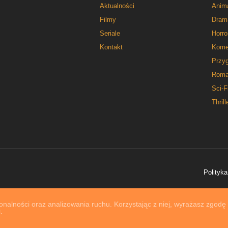
Aktualności
Anim
Filmy
Dram
Seriale
Horro
Kontakt
Kome
Przy
Roma
Sci-F
Thrill
Polityka
nalności oraz analizowania ruchu. Korzystając z niej, wyrażasz zgodę
.