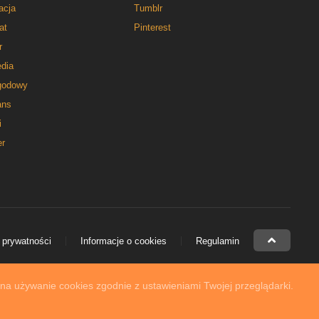
acja
Tumblr
at
Pinterest
r
dia
godowy
ns
i
er
 prywatności
Informacje o cookies
Regulamin
 na używanie cookies zgodnie z ustawieniami Twojej przeglądarki.