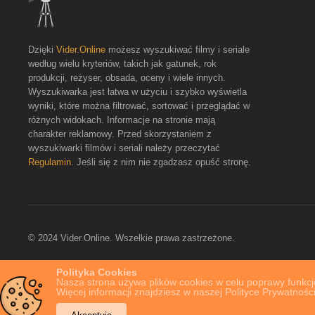
Dzięki
Vider.Online
możesz wyszukiwać filmy i seriale
według wielu kryteriów, takich jak gatunek, rok
produkcji, reżyser, obsada, oceny i wiele innych.
Wyszukiwarka jest łatwa w użyciu i szybko wyświetla
wyniki, które można filtrować, sortować i przeglądać w
różnych widokach. Informacje na stronie mają
charakter reklamowy. Przed skorzystaniem z
wyszukiwarki filmów i seriali należy przeczytać
Regulamin
. Jeśli się z nim nie zgadzasz opuść stronę.
© 2024 Vider.Online. Wszelkie prawa zastrzeżone.
Polityka Cookies
Nasza strona używa plików cookies w celu poprawy funkcjo
Więcej informacji znajdziesz w naszej Polityce Prywatności