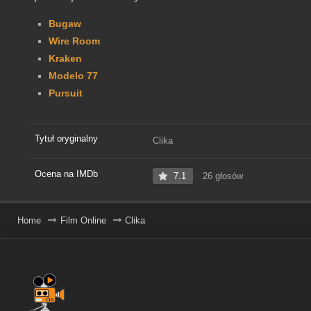
Bugaw
Wire Room
Kraken
Modelo 77
Pursuit
Tytuł oryginalny
Clika
Ocena na IMDb
7.1
26 głosów
Home
Film Online
Clika