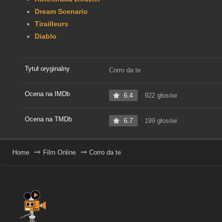
Dream Scenario
Tirailleurs
Diablo
Tytuł oryginalny
Corro da te
Ocena na IMDb
6.4
922 głosów
Ocena na TMDb
6.7
199 głosów
Home
Film Online
Corro da te