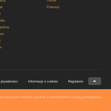
acja
Tumblr
at
Pinterest
r
dia
godowy
ns
i
er
 prywatności
Informacje o cookies
Regulamin
 na używanie cookies zgodnie z ustawieniami Twojej przeglądarki.