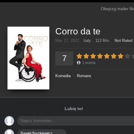
Obejrzyj trailer f
Corro da te
Mar. 17, 2022
Italy
113 Min.
Not Rated
7
1
ocena
Komedia
Romans
Lubię to!
Dawid Tyszkiewicz