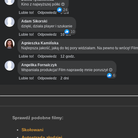
Kino z najwyższej półki 😍
24
Lubie to!
Odpowiedz
3 dni
Adam Sikorski
dzięki, działa player i szukanie
10
Lubie to!
Odpowiedz
10 dni
Agnieszka Kamińska
Najlepsza jakość, jaką do tej pory widziałam. Na pewno tu wrócę! Film
Lubie to!
Odpowiedz
12 godz.
Angelika Fornalczyk
Wspaniała produkcja! Film naprawdę mnie poruszył 😊
6
Lubie to!
Odpowiedz
2 dni
Sprawdź podobne filmy:
Skołowani
Autostrada złodziei