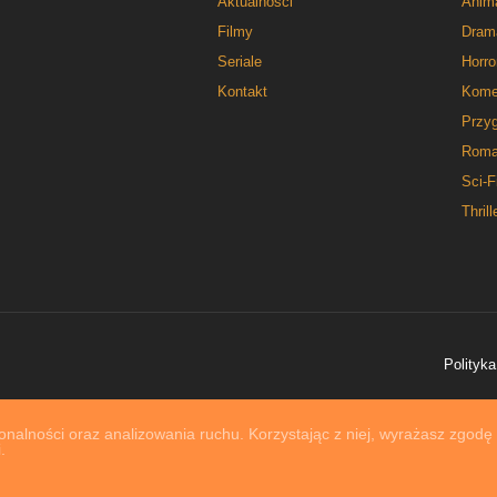
Aktualności
Anim
Filmy
Dram
Seriale
Horro
Kontakt
Kome
Przy
Roma
Sci-F
Thrill
Polityka
nalności oraz analizowania ruchu. Korzystając z niej, wyrażasz zgodę
.