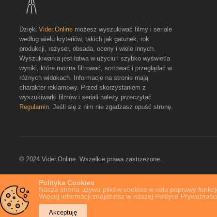
Dzięki
Vider.Online
możesz wyszukiwać filmy i seriale
według wielu kryteriów, takich jak gatunek, rok
produkcji, reżyser, obsada, oceny i wiele innych.
Wyszukiwarka jest łatwa w użyciu i szybko wyświetla
wyniki, które można filtrować, sortować i przeglądać w
różnych widokach. Informacje na stronie mają
charakter reklamowy. Przed skorzystaniem z
wyszukiwarki filmów i seriali należy przeczytać
Regulamin
. Jeśli się z nim nie zgadzasz opuść stronę.
© 2024 Vider.Online. Wszelkie prawa zastrzeżone.
Polityka Cookies
Nasza strona używa plików cookies w celu poprawy funkcjo
Więcej informacji znajdziesz w naszej Polityce Prywatności
Akceptuję