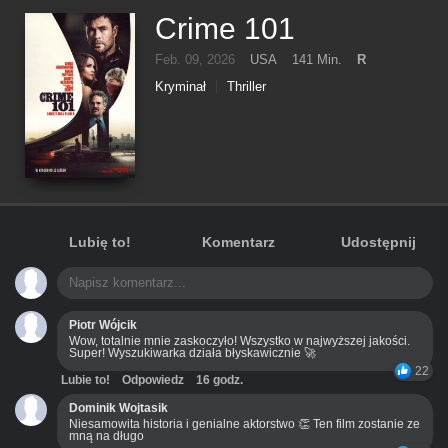
Crime 101
Feb. 09, 2026
USA
141 Min.
R
Kryminał
Thriller
Lubię to!
Komentarz
Udostępnij
Piotr Wójcik
Wow, totalnie mnie zaskoczyło! Wszystko w najwyższej jakości.
Super! Wyszukiwarka działa błyskawicznie 🚀
22
Lubie to!
Odpowiedz
16 godz.
Dominik Wojtasik
Niesamowita historia i genialne aktorstwo 👏 Ten film zostanie ze
mną na długo