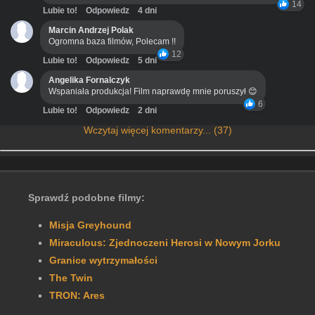
14
Lubie to!
Odpowiedz
4 dni
Marcin Andrzej Polak
Ogromna baza filmów, Polecam !!
12
Lubie to!
Odpowiedz
5 dni
Angelika Fornalczyk
Wspaniała produkcja! Film naprawdę mnie poruszył 😊
6
Lubie to!
Odpowiedz
2 dni
Wczytaj więcej komentarzy... (37)
Sprawdź podobne filmy:
Misja Greyhound
Miraculous: Zjednoczeni Herosi w Nowym Jorku
Granice wytrzymałości
The Twin
TRON: Ares