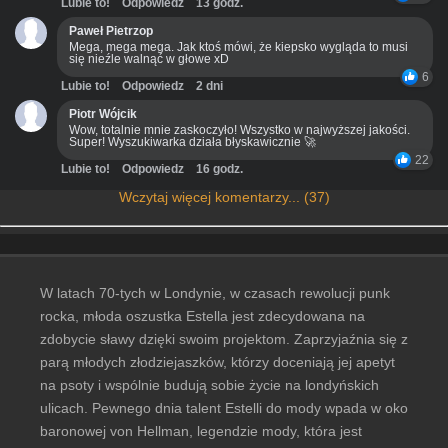
Lubie to!
Odpowiedz
13 godz.
Paweł Pietrzop
Mega, mega mega. Jak ktoś mówi, że kiepsko wygląda to musi
się nieźle walnąć w głowe xD
6
Lubie to!
Odpowiedz
2 dni
Piotr Wójcik
Wow, totalnie mnie zaskoczyło! Wszystko w najwyższej jakości.
Super! Wyszukiwarka działa błyskawicznie 🚀
22
Lubie to!
Odpowiedz
16 godz.
Wczytaj więcej komentarzy... (37)
W latach 70-tych w Londynie, w czasach rewolucji punk
rocka, młoda oszustka Estella jest zdecydowana na
zdobycie sławy dzięki swoim projektom. Zaprzyjaźnia się z
parą młodych złodziejaszków, którzy doceniają jej apetyt
na psoty i wspólnie budują sobie życie na londyńskich
ulicach. Pewnego dnia talent Estelli do mody wpada w oko
baronowej von Hellman, legendzie mody, która jest