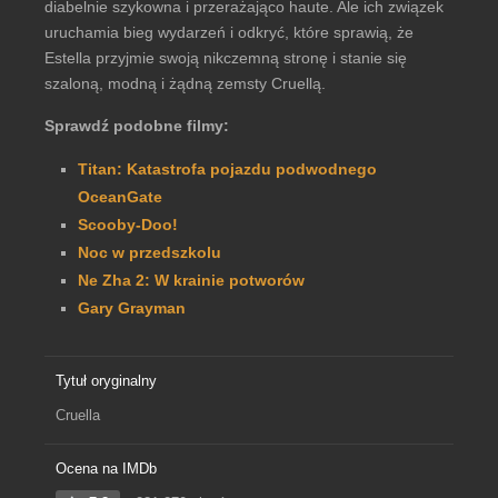
diabelnie szykowna i przerażająco haute. Ale ich związek
uruchamia bieg wydarzeń i odkryć, które sprawią, że
Estella przyjmie swoją nikczemną stronę i stanie się
szaloną, modną i żądną zemsty Cruellą.
Sprawdź podobne filmy:
Titan: Katastrofa pojazdu podwodnego
OceanGate
Scooby-Doo!
Noc w przedszkolu
Ne Zha 2: W krainie potworów
Gary Grayman
Tytuł oryginalny
Cruella
Ocena na IMDb