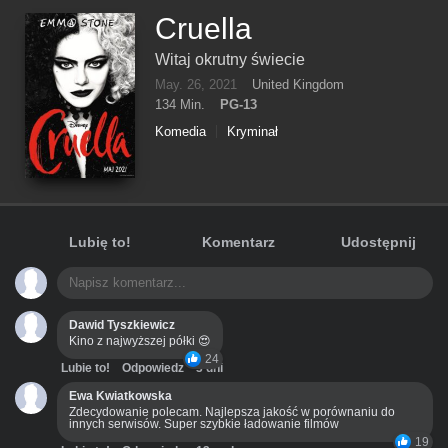
Cruella
Witaj okrutny świecie
May. 26, 2021
United Kingdom
134 Min.
PG-13
Komedia
Kryminał
Lubię to!
Komentarz
Udostępnij
Dawid Tyszkiewicz
Kino z najwyższej półki 😍
24
Lubie to!
Odpowiedz
3 dni
Ewa Kwiatkowska
Zdecydowanie polecam. Najlepsza jakość w porównaniu do
innych serwisów. Super szybkie ładowanie filmów
19