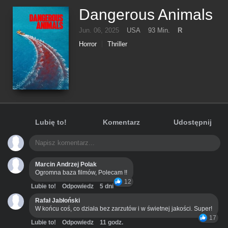
Dangerous Animals
Jun. 06, 2025
USA
93 Min.
R
Horror
Thriller
Lubię to!
Komentarz
Udostępnij
Marcin Andrzej Polak
Ogromna baza filmów, Polecam !!
12
Lubie to!
Odpowiedz
5 dni
Rafał Jabłoński
W końcu coś, co działa bez zarzutów i w świetnej jakości. Super!
17
Lubie to!
Odpowiedz
11 godz.