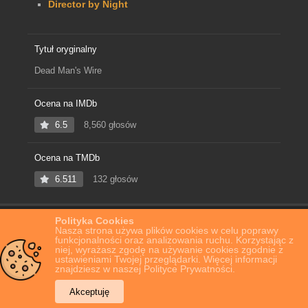
Director by Night
Tytuł oryginalny
Dead Man's Wire
Ocena na IMDb
6.5
8,560 głosów
Ocena na TMDb
6.511
132 głosów
Polityka Cookies
Home
Film Online
Desperat
Nasza strona używa plików cookies w celu poprawy
funkcjonalności oraz analizowania ruchu. Korzystając z
niej, wyrażasz zgodę na używanie cookies zgodnie z
ustawieniami Twojej przeglądarki. Więcej informacji
znajdziesz w naszej Polityce Prywatności.
Akceptuję