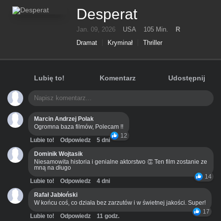
Desperat
Jan. 09, 2026
USA
105 Min.
R
Dramat
Kryminał
Thriller
Lubię to!
Komentarz
Udostępnij
Marcin Andrzej Polak
Ogromna baza filmów, Polecam !!
12
Lubie to!
Odpowiedz
5 dni
Dominik Wojtasik
Niesamowita historia i genialne aktorstwo 👏 Ten film zostanie ze
mną na długo
14
Lubie to!
Odpowiedz
4 dni
Rafał Jabłoński
W końcu coś, co działa bez zarzutów i w świetnej jakości. Super!
17
Lubie to!
Odpowiedz
11 godz.