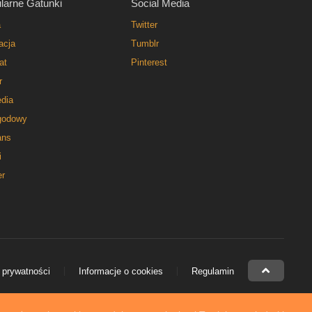
larne Gatunki
Social Media
a
Twitter
acja
Tumblr
at
Pinterest
r
dia
godowy
ns
i
er
 prywatności
Informacje o cookies
Regulamin