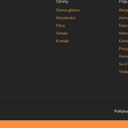
Strony
Popu
Strona główna
Akcj
Aktualności
Anim
Filmy
Dram
Seriale
Horro
Kontakt
Kome
Przy
Roma
Sci-F
Thrill
Polityka