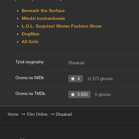
Beneath the Surface
Młodzi kochankowie
L.O.L. Surprise! Winter Fashion Show
DogMan
All Girls
Tytuł oryginalny
Dhaakad
Ocena na IMDb
4
11,573 głosów
Ocena na TMDb
5.833
6 głosów
Home
Film Online
Dhaakad