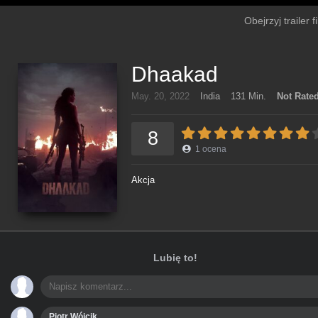
Obejrzyj trailer
Dhaakad
May. 20, 2022
India
131 Min.
Not Rate
8
1
ocena
Akcja
Lubię to!
Piotr Wójcik