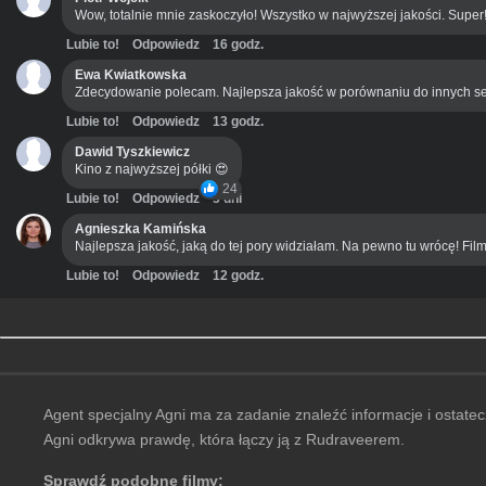
Wow, totalnie mnie zaskoczyło! Wszystko w najwyższej jakości. Super
Lubie to!
Odpowiedz
16 godz.
Ewa Kwiatkowska
Zdecydowanie polecam. Najlepsza jakość w porównaniu do innych se
Lubie to!
Odpowiedz
13 godz.
Dawid Tyszkiewicz
Kino z najwyższej półki 😍
24
Lubie to!
Odpowiedz
3 dni
Agnieszka Kamińska
Najlepsza jakość, jaką do tej pory widziałam. Na pewno tu wrócę! Film
Lubie to!
Odpowiedz
12 godz.
Agent specjalny Agni ma za zadanie znaleźć informacje i ostat
Agni odkrywa prawdę, która łączy ją z Rudraveerem.
Sprawdź podobne filmy: