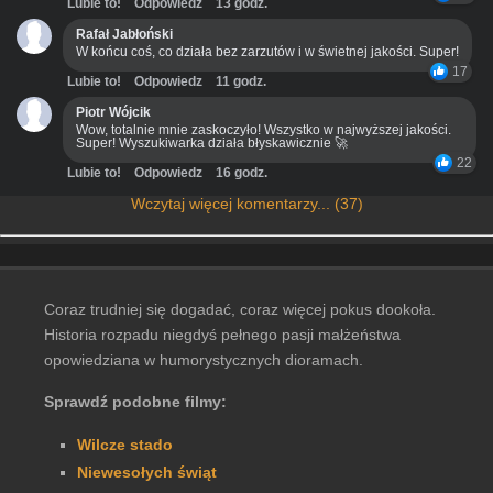
Lubie to!
Odpowiedz
13 godz.
Rafał Jabłoński
W końcu coś, co działa bez zarzutów i w świetnej jakości. Super!
17
Lubie to!
Odpowiedz
11 godz.
Piotr Wójcik
Wow, totalnie mnie zaskoczyło! Wszystko w najwyższej jakości.
Super! Wyszukiwarka działa błyskawicznie 🚀
22
Lubie to!
Odpowiedz
16 godz.
Wczytaj więcej komentarzy... (37)
Coraz trudniej się dogadać, coraz więcej pokus dookoła.
Historia rozpadu niegdyś pełnego pasji małżeństwa
opowiedziana w humorystycznych dioramach.
Sprawdź podobne filmy:
Wilcze stado
Niewesołych świąt