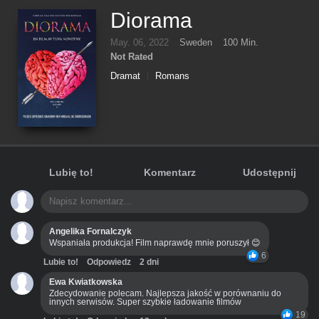
Diorama
May. 06, 2022
Sweden
100 Min.
Not Rated
Dramat
Romans
Lubię to!
Komentarz
Udostępnij
Angelika Fornalczyk
Wspaniała produkcja! Film naprawdę mnie poruszył 😊
6
Lubie to!
Odpowiedz
2 dni
Ewa Kwiatkowska
Zdecydowanie polecam. Najlepsza jakość w porównaniu do
innych serwisów. Super szybkie ładowanie filmów
19