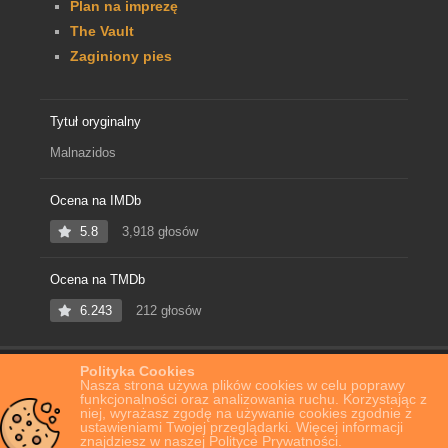
Plan na imprezę
The Vault
Zaginiony pies
Tytuł oryginalny
Malnazidos
Ocena na IMDb
5.8
3,918 głosów
Ocena na TMDb
6.243
212 głosów
Polityka Cookies
Home
Film Online
Dolina umarłych
Nasza strona używa plików cookies w celu poprawy
funkcjonalności oraz analizowania ruchu. Korzystając z
niej, wyrażasz zgodę na używanie cookies zgodnie z
ustawieniami Twojej przeglądarki. Więcej informacji
znajdziesz w naszej Polityce Prywatności.