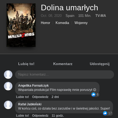
Dolina umarłych
Oct. 08, 2020
Spain
101 Min.
TV-MA
Horror
Komedia
Wojenny
Lubię to!
Komentarz
Udostępnij
Angelika Fornalczyk
Wspaniała produkcja! Film naprawdę mnie poruszył 😊
6
Lubie to!
Odpowiedz
2 dni
Rafał Jabłoński
W końcu coś, co działa bez zarzutów i w świetnej jakości. Super!
17
Lubie to!
Odpowiedz
11 godz.