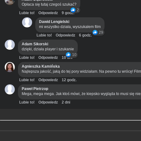
Opłaca się tutaj czegoś szukać?
2
Lubie to!
Odpowiedz
9 godz.
Dawid Lengielski
mi wszystko działa, wyszukałem film
29
Lubie to!
Odpowiedz
6 godz.
Adam Sikorski
dzięki, działa player i szukanie
10
Lubie to!
Odpowiedz
10 dni
Agnieszka Kamińska
Najlepsza jakość, jaką do tej pory widziałam. Na pewno tu wrócę! Film
Lubie to!
Odpowiedz
12 godz.
Paweł Pietrzop
Mega, mega mega. Jak ktoś mówi, że kiepsko wygląda to musi się ni
Lubie to!
Odpowiedz
2 dni