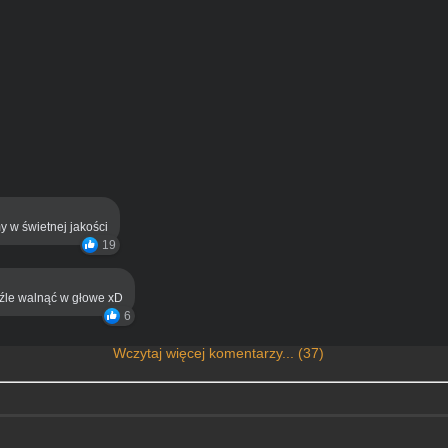
y w świetnej jakości
19
eźle walnąć w głowe xD
6
Wczytaj więcej komentarzy... (37)