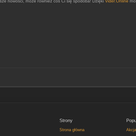
sze nowości, może również coś Ci się spodoba! Dzięki
Vider.Online
moż
Strony
Popu
Strona główna
Akcj