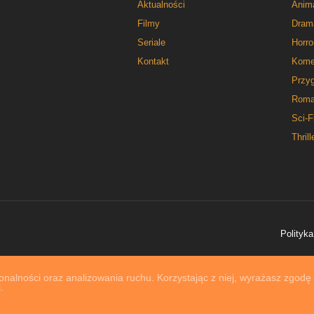
Aktualności
Anim
Filmy
Dram
Seriale
Horro
Kontakt
Kome
Przy
Roma
Sci-F
Thrill
Polityka
nalności oraz analizowania ruchu. Korzystając z niej, wyrażasz zgodę
.