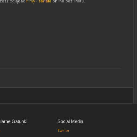
esz oglądać
filmy
i
seriale
online bez limitu.
larne Gatunki
Social Media
a
Twitter