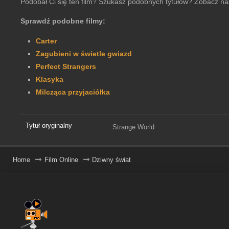
Podobał Ci się ten film? Szukasz podobnych tytułów? Zobacz na
Sprawdź podobne filmy:
Carter
Zagubieni w świetle gwiazd
Perfect Strangers
Klasyka
Milcząca przyjaciółka
Tytuł oryginalny
Strange World
Home
Film Online
Dziwny świat