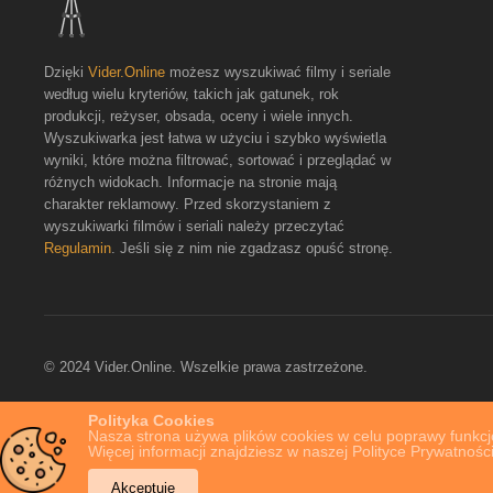
Dzięki
Vider.Online
możesz wyszukiwać filmy i seriale
według wielu kryteriów, takich jak gatunek, rok
produkcji, reżyser, obsada, oceny i wiele innych.
Wyszukiwarka jest łatwa w użyciu i szybko wyświetla
wyniki, które można filtrować, sortować i przeglądać w
różnych widokach. Informacje na stronie mają
charakter reklamowy. Przed skorzystaniem z
wyszukiwarki filmów i seriali należy przeczytać
Regulamin
. Jeśli się z nim nie zgadzasz opuść stronę.
© 2024 Vider.Online. Wszelkie prawa zastrzeżone.
Polityka Cookies
Nasza strona używa plików cookies w celu poprawy funkcjo
Więcej informacji znajdziesz w naszej Polityce Prywatności
Akceptuję