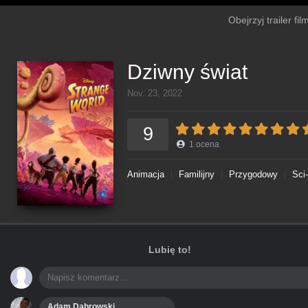
Obejrzyj trailer fi
Dziwny świat
Nov. 23, 2022
9
1
ocena
Animacja
Familijny
Przygodowy
Sci-
Lubię to!
Adam Dąbrowski