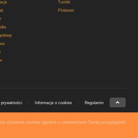
acja
Tumblr
at
Pinterest
r
dia
godowy
ns
i
er
 prywatności
Informacje o cookies
Regulamin
 na używanie cookies zgodnie z ustawieniami Twojej przeglądarki.