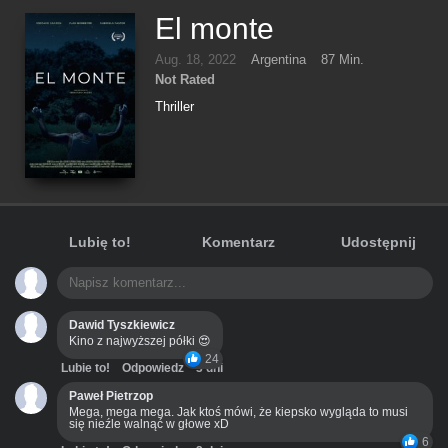
El monte
Aug. 18, 2022
Argentina
87 Min.
Not Rated
Thriller
Lubię to!
Komentarz
Udostępnij
Dawid Tyszkiewicz
Kino z najwyższej półki 😍
24
Lubie to!
Odpowiedz
3 dni
Paweł Pietrzop
Mega, mega mega. Jak ktoś mówi, że kiepsko wygląda to musi
się nieźle walnąć w głowe xD
6