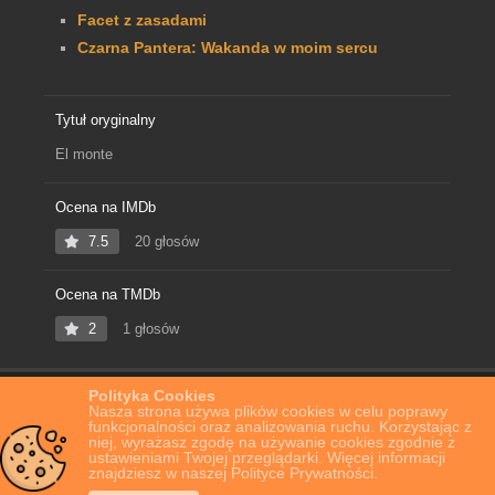
Facet z zasadami
Czarna Pantera: Wakanda w moim sercu
Tytuł oryginalny
El monte
Ocena na IMDb
7.5
20 głosów
Ocena na TMDb
2
1 głosów
Polityka Cookies
Home
Film Online
El monte
Nasza strona używa plików cookies w celu poprawy
funkcjonalności oraz analizowania ruchu. Korzystając z
niej, wyrażasz zgodę na używanie cookies zgodnie z
ustawieniami Twojej przeglądarki. Więcej informacji
znajdziesz w naszej Polityce Prywatności.