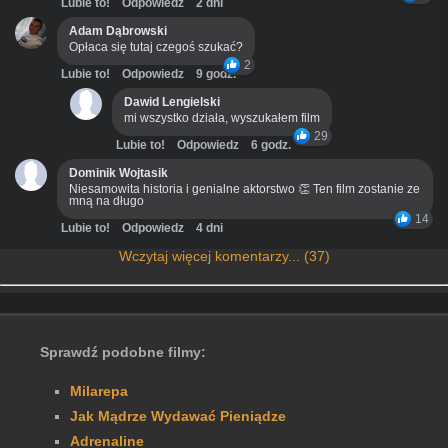
Lubie to!
Odpowiedz
2 dni
Adam Dąbrowski
Opłaca się tutaj czegoś szukać?
2
Lubie to!
Odpowiedz
9 godz.
Dawid Lengielski
mi wszystko działa, wyszukałem film
29
Lubie to!
Odpowiedz
6 godz.
Dominik Wojtasik
Niesamowita historia i genialne aktorstwo 👏 Ten film zostanie ze
mną na długo
14
Lubie to!
Odpowiedz
4 dni
Wczytaj więcej komentarzy... (37)
Sprawdź podobne filmy:
Milarepa
Jak Mądrze Wydawać Pieniądze
Adrenaline