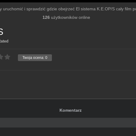
 by uruchomić i sprawdzić gdzie obejrzeć El sistema K.E.OP/S cały film po 
126
użytkowników online
S
Rated
Twoja ocena:
0
Komentarz