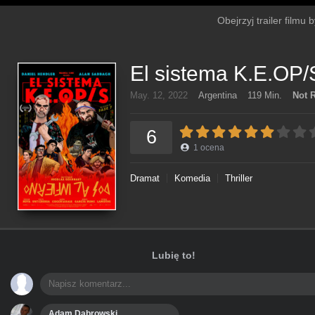
Obejrzyj trailer filmu
El sistema K.E.OP/
May. 12, 2022
Argentina
119 Min.
Not 
6
1
ocena
Dramat
Komedia
Thriller
Lubię to!
Adam Dąbrowski