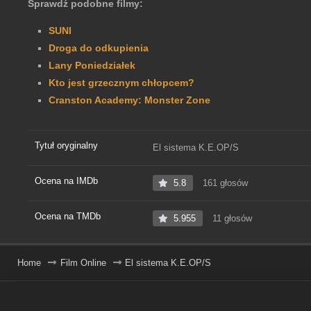
Sprawdź podobne filmy:
SUNI
Droga do odkupienia
Lany Poniedziałek
Kto jest grzecznym chłopcem?
Cranston Academy: Monster Zone
Tytuł oryginalny
El sistema K.E.OP/S
Ocena na IMDb
5.8
161 głosów
Ocena na TMDb
5.955
11 głosów
Home
Film Online
El sistema K.E.OP/S