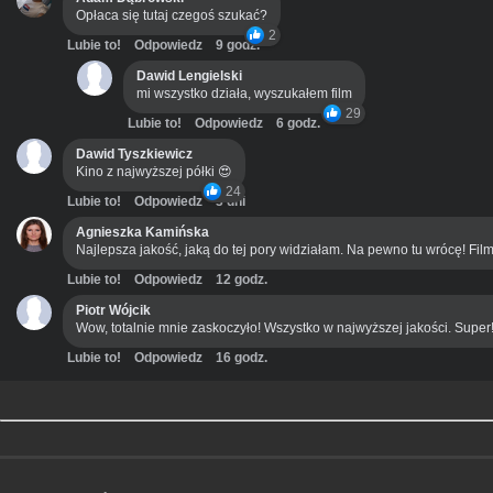
Opłaca się tutaj czegoś szukać?
2
Lubie to!
Odpowiedz
9 godz.
Dawid Lengielski
mi wszystko działa, wyszukałem film
29
Lubie to!
Odpowiedz
6 godz.
Dawid Tyszkiewicz
Kino z najwyższej półki 😍
24
Lubie to!
Odpowiedz
3 dni
Agnieszka Kamińska
Najlepsza jakość, jaką do tej pory widziałam. Na pewno tu wrócę! Film
Lubie to!
Odpowiedz
12 godz.
Piotr Wójcik
Wow, totalnie mnie zaskoczyło! Wszystko w najwyższej jakości. Super
Lubie to!
Odpowiedz
16 godz.