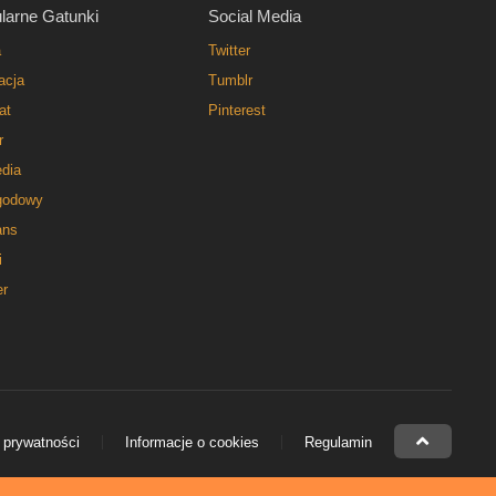
larne Gatunki
Social Media
a
Twitter
acja
Tumblr
at
Pinterest
r
dia
godowy
ns
i
er
 prywatności
Informacje o cookies
Regulamin