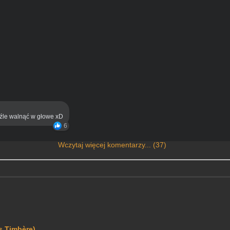
eźle walnąć w głowe xD
6
Wczytaj więcej komentarzy... (37)
s Timbère)