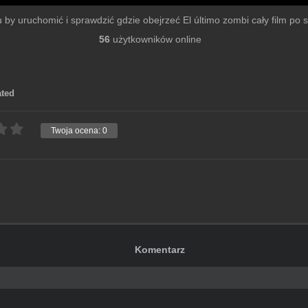
mu by uruchomić i sprawdzić gdzie obejrzeć El último zombi cały film po sz
56
użytkowników online
ated
Twoja ocena:
0
Komentarz