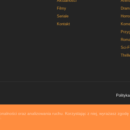
Aktualności
Anim
Filmy
Dram
Seriale
Horro
Kontakt
Kome
Przy
Roma
Sci-F
Thrill
Polityka
nalności oraz analizowania ruchu. Korzystając z niej, wyrażasz zgodę
.