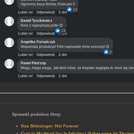
Ogromna baza filmów, Polecam !!
12
Lubie to!
Odpowiedz
5 dni
Dawid Tyszkiewicz
Kino z najwyższej półki 😍
24
Lubie to!
Odpowiedz
3 dni
Angelika Fornalczyk
Wspaniała produkcja! Film naprawdę mnie poruszył 😊
6
Lubie to!
Odpowiedz
2 dni
Paweł Pietrzop
Mega, mega mega. Jak ktoś mówi, że kiepsko wygląda to musi się ni
Lubie to!
Odpowiedz
2 dni
Sprawdź podobne filmy:
Iliza Shlesinger: Hot Forever
Cum in My Heart (ou le fabuleux lâcher prise de Thoma