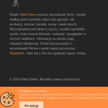
Dzięki
Vider.Online
możesz wyszukiwać filmy i seriale
według wielu kryteriów, takich jak gatunek, rok
produkcji, reżyser, obsada, oceny i wiele innych.
Wyszukiwarka jest łatwa w użyciu i szybko wyświetla
wyniki, które można filtrować, sortować i przeglądać w
różnych widokach. Informacje na stronie mają
charakter reklamowy. Przed skorzystaniem z
wyszukiwarki filmów i seriali należy przeczytać
Regulamin
. Jeśli się z nim nie zgadzasz opuść stronę.
© 2024 Vider.Online. Wszelkie prawa zastrzeżone.
Polityka Cookies
Nasza strona używa plików cookies w celu poprawy funkcjo
Więcej informacji znajdziesz w naszej Polityce Prywatności
Akceptuję