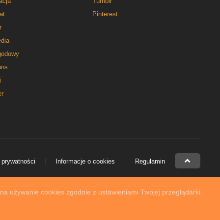
acja
Tumblr
at
Pinterest
r
dia
godowy
ns
i
er
 prywatności
Informacje o cookies
Regulamin
 na używanie cookies zgodnie z ustawieniami Twojej przeglądarki.