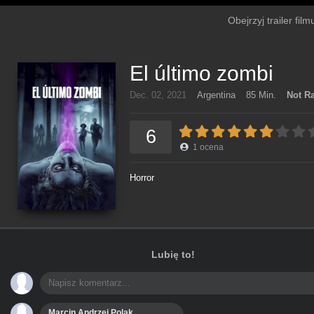
Obejrzyj trailer fil
El último zombi
Dec. 02, 2021
Argentina
85 Min.
Not R
6
1
ocena
Horror
Lubię to!
Marcin Andrzej Polak