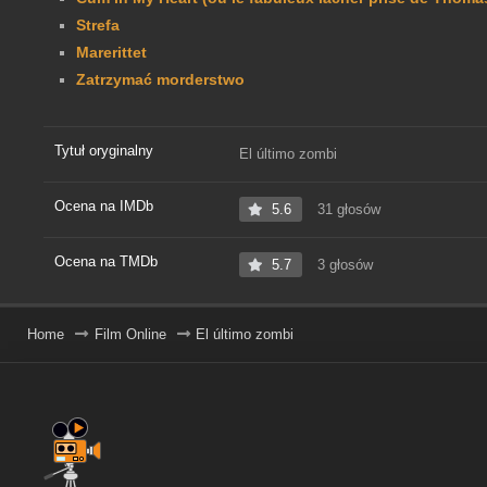
Strefa
Marerittet
Zatrzymać morderstwo
Tytuł oryginalny
El último zombi
Ocena na IMDb
5.6
31 głosów
Ocena na TMDb
5.7
3 głosów
Home
Film Online
El último zombi