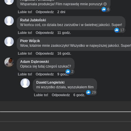
Wspaniała produkcja! Film naprawdę mnie poruszył 😊
6
Lubie to!
Odpowiedz
2 dni
Rafał Jabłoński
W końcu coś, co działa bez zarzutów i w świetnej jakości. Super!
17
Lubie to!
Odpowiedz
11 godz.
Piotr Wójcik
Wow, totalnie mnie zaskoczyło! Wszystko w najwyższej jakości. Super
Lubie to!
Odpowiedz
16 godz.
Adam Dąbrowski
Opłaca się tutaj czegoś szukać?
2
Lubie to!
Odpowiedz
9 godz.
Dawid Lengielski
mi wszystko działa, wyszukałem film
29
Lubie to!
Odpowiedz
6 godz.