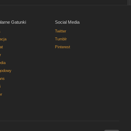
larne Gatunki
Social Media
a
Twitter
acja
Tumblr
at
Pinterest
r
dia
godowy
ns
i
er