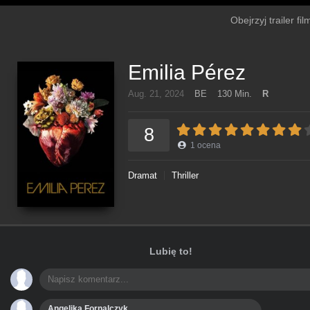
Obejrzyj trailer f
Emilia Pérez
Aug. 21, 2024
BE
130 Min.
R
8
1
ocena
Dramat
Thriller
Lubię to!
Angelika Fornalczyk