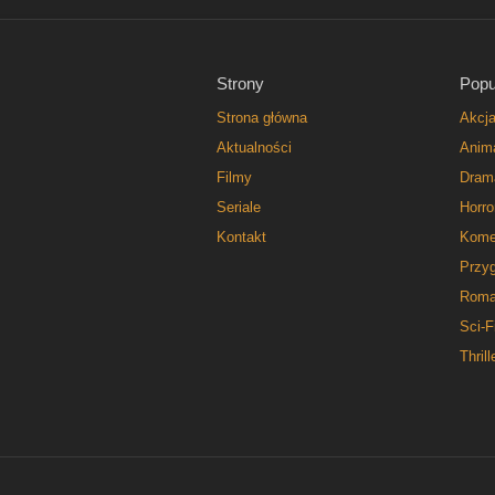
Strony
Popu
Strona główna
Akcj
Aktualności
Anim
Filmy
Dram
Seriale
Horro
Kontakt
Kome
Przy
Roma
Sci-F
Thrill