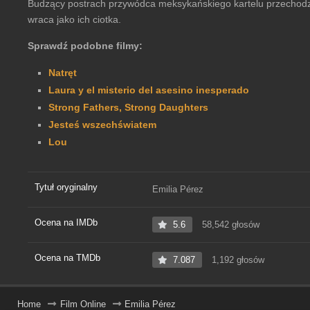
Budzący postrach przywódca meksykańskiego kartelu przechodzi zm
wraca jako ich ciotka.
Sprawdź podobne filmy:
Natręt
Laura y el misterio del asesino inesperado
Strong Fathers, Strong Daughters
Jesteś wszechświatem
Lou
Tytuł oryginalny
Emilia Pérez
Ocena na IMDb
5.6
58,542 głosów
Ocena na TMDb
7.087
1,192 głosów
Home
Film Online
Emilia Pérez