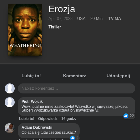
Erozja
Apr. 07, 2023
USA
20 Min.
TV-MA
Thriller
Lubię to!
Komentarz
Udostępnij
Piotr Wójcik
Wow, totalnie mnie zaskoczyło! Wszystko w najwyższej jakości.
Super! Wyszukiwarka działa błyskawicznie 🚀
22
Lubie to!
Odpowiedz
16 godz.
Adam Dąbrowski
Opłaca się tutaj czegoś szukać?
2