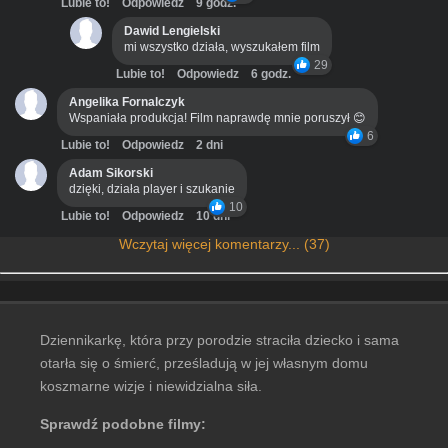
Lubie to!
Odpowiedz
9 godz.
Dawid Lengielski
mi wszystko działa, wyszukałem film
29
Lubie to!
Odpowiedz
6 godz.
Angelika Fornalczyk
Wspaniała produkcja! Film naprawdę mnie poruszył 😊
6
Lubie to!
Odpowiedz
2 dni
Adam Sikorski
dzięki, działa player i szukanie
10
Lubie to!
Odpowiedz
10 dni
Wczytaj więcej komentarzy... (37)
Dziennikarkę, która przy porodzie straciła dziecko i sama
otarła się o śmierć, prześladują w jej własnym domu
koszmarne wizje i niewidzialna siła.
Sprawdź podobne filmy: