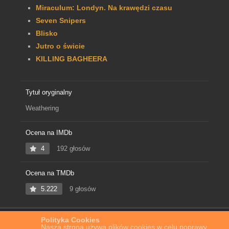
Miraculum: Londyn. Na krawędzi czasu
Seven Snipers
Blisko
Jutro o świcie
KILLING BAGHEERA
Tytuł oryginalny
Weathering
Ocena na IMDb
4
192 głosów
Ocena na TMDb
5.222
9 głosów
Polityka Cookies
Home
Film Online
Erozja
Nasza strona używa plików cookies w celu poprawy