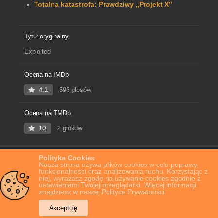
Totalna katastrofa: Prawdziwy „Projekt X”
Tytuł oryginalny
Exploited
Ocena na IMDb
4.1
596 głosów
Ocena na TMDb
10
2 głosów
Polityka Cookies
Home
Film Online
Exploited
Nasza strona używa plików cookies w celu poprawy
funkcjonalności oraz analizowania ruchu. Korzystając z
niej, wyrażasz zgodę na używanie cookies zgodnie z
ustawieniami Twojej przeglądarki. Więcej informacji
znajdziesz w naszej Polityce Prywatności.
Akceptuję