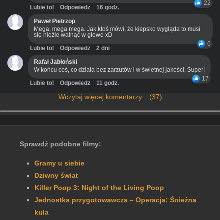
22
Lubie to!
Odpowiedz
16 godz.
Paweł Pietrzop
Mega, mega mega. Jak ktoś mówi, że kiepsko wygląda to musi
się nieźle walnąć w głowe xD
6
Lubie to!
Odpowiedz
2 dni
Rafał Jabłoński
W końcu coś, co działa bez zarzutów i w świetnej jakości. Super!
17
Lubie to!
Odpowiedz
11 godz.
Wczytaj więcej komentarzy... (37)
Sprawdź podobne filmy:
Gramy u siebie
Dziwny świat
Killer Poop 3: Night of the Living Poop
Jednostka przygotowawcza – Operacja: Śnieżna
kula