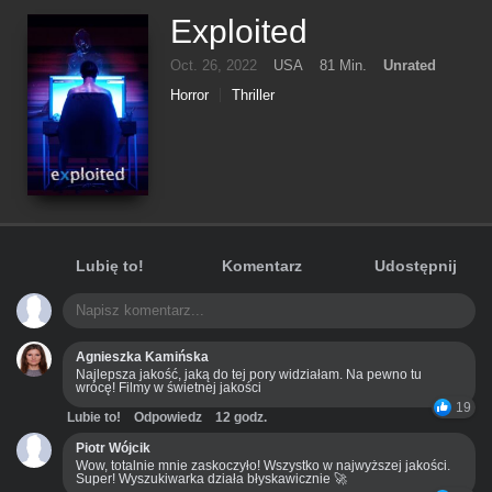
Exploited
Oct. 26, 2022
USA
81 Min.
Unrated
Horror
Thriller
Lubię to!
Komentarz
Udostępnij
Agnieszka Kamińska
Najlepsza jakość, jaką do tej pory widziałam. Na pewno tu
wrócę! Filmy w świetnej jakości
19
Lubie to!
Odpowiedz
12 godz.
Piotr Wójcik
Wow, totalnie mnie zaskoczyło! Wszystko w najwyższej jakości.
Super! Wyszukiwarka działa błyskawicznie 🚀