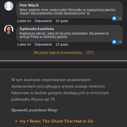
Piotr Wójcik
Wow, totalnie mnie zaskoczyło! Wszystko w najwyższej jakości.
Super! Wyszukiwarka działa błyskawicznie 🚀
22
Lubie to!
Odpowiedz
16 godz.
Agnieszka Kamińska
Najlepsza jakość, jaką do tej pory widziałam. Na pewno tu
wrócę! Filmy w świetnej jakości
19
Lubie to!
Odpowiedz
12 godz.
Wczytaj więcej komentarzy... (37)
W tym dramacie inspirowanym prawdziwymi
wydarzeniami początkujący artysta zostaje mistrzem
fałszerstw w służbie gangów działających w mrocznym
półświatku Rzymu lat 70.
Sprawdź podobne filmy:
Ivy + Bean: The Ghost That Had to Go