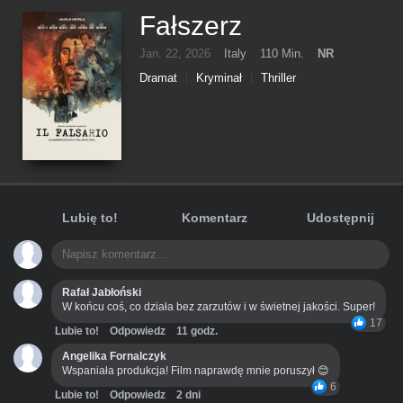
Fałszerz
Jan. 22, 2026
Italy
110 Min.
NR
Dramat
Kryminał
Thriller
Lubię to!
Komentarz
Udostępnij
Rafał Jabłoński
W końcu coś, co działa bez zarzutów i w świetnej jakości. Super!
17
Lubie to!
Odpowiedz
11 godz.
Angelika Fornalczyk
Wspaniała produkcja! Film naprawdę mnie poruszył 😊
6
Lubie to!
Odpowiedz
2 dni