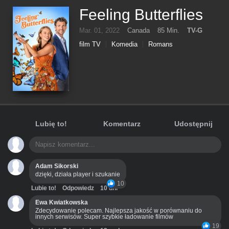
Feeling Butterflies
Mar. 01, 2022
Canada
85 Min.
TV-G
film TV
Komedia
Romans
Lubię to!
Komentarz
Udostępnij
Adam Sikorski
dzięki, działa player i szukanie
10
Lubie to!
Odpowiedz
10 dni
Ewa Kwiatkowska
Zdecydowanie polecam. Najlepsza jakość w porównaniu do
innych serwisów. Super szybkie ładowanie filmów
19