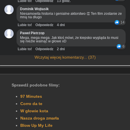
Lubie to!
Odpowiedz
13 godz.
Dominik Wojtasik
Niesamowita historia i genialne aktorstwo 👏 Ten film zostanie ze
mną na długo
14
Lubie to!
Odpowiedz
4 dni
Paweł Pietrzop
Mega, mega mega. Jak ktoś mówi, że kiepsko wygląda to musi
się nieźle walnąć w głowe xD
6
Lubie to!
Odpowiedz
2 dni
Wczytaj więcej komentarzy... (37)
Sprawdź podobne filmy:
97 Minutes
Corro da te
W głowie kota
Nasza droga zmarła
Blow Up My Life