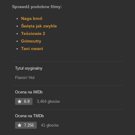
Sprawdź podobne filmy:
Naga broń
Święta jak zwykle
Teściowie 2
Grimcutty
Tani cwani
Tytuł oryginalny
Flamin' Hot
Ocena na IMDb
6.9
3,464 głosów
Ocena na TMDb
7.256
41 głosów