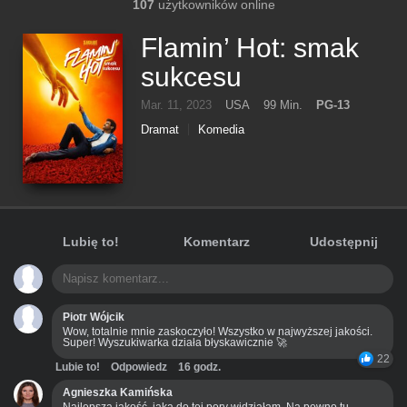
107
użytkowników online
Flamin’ Hot: smak
sukcesu
Mar. 11, 2023
USA
99 Min.
PG-13
Dramat
Komedia
Lubię to!
Komentarz
Udostępnij
Piotr Wójcik
Wow, totalnie mnie zaskoczyło! Wszystko w najwyższej jakości.
Super! Wyszukiwarka działa błyskawicznie 🚀
22
Lubie to!
Odpowiedz
16 godz.
Agnieszka Kamińska