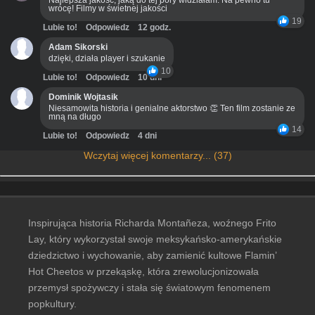
Najlepsza jakość, jaką do tej pory widziałam. Na pewno tu
wrócę! Filmy w świetnej jakości
19
Lubie to!
Odpowiedz
12 godz.
Adam Sikorski
dzięki, działa player i szukanie
10
Lubie to!
Odpowiedz
10 dni
Dominik Wojtasik
Niesamowita historia i genialne aktorstwo 👏 Ten film zostanie ze
mną na długo
14
Lubie to!
Odpowiedz
4 dni
Wczytaj więcej komentarzy... (37)
Inspirująca historia Richarda Montañeza, woźnego Frito
Lay, który wykorzystał swoje meksykańsko-amerykańskie
dziedzictwo i wychowanie, aby zamienić kultowe Flamin’
Hot Cheetos w przekąskę, która zrewolucjonizowała
przemysł spożywczy i stała się światowym fenomenem
popkultury.