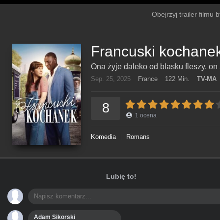
Obejrzyj trailer filmu
Francuski kochane
Ona żyje daleko od blasku fleszy, on 
Sep. 25, 2025
France
122 Min.
TV-MA
8
1
ocena
Komedia
Romans
Lubię to!
Adam Sikorski