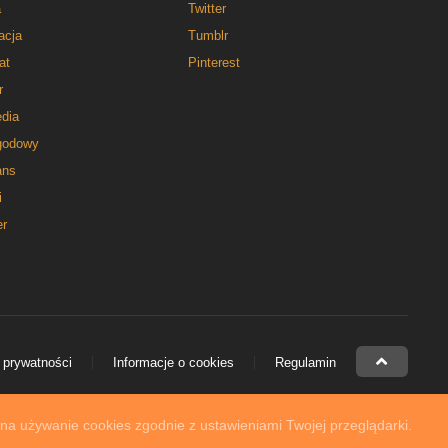
a
Twitter
acja
Tumblr
at
Pinterest
r
dia
godowy
ns
i
er
 prywatności
Informacje o cookies
Regulamin
 na używanie cookies zgodnie z ustawieniami Twojej przeglądarki.