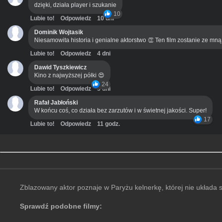
dzięki, działa player i szukanie
10
Lubie to!
Odpowiedz
10 dni
Dominik Wojtasik
Niesamowita historia i genialne aktorstwo 👏 Ten film zostanie ze mn
Lubie to!
Odpowiedz
4 dni
Dawid Tyszkiewicz
Kino z najwyższej półki 😍
24
Lubie to!
Odpowiedz
3 dni
Rafał Jabłoński
W końcu coś, co działa bez zarzutów i w świetnej jakości. Super!
17
Lubie to!
Odpowiedz
11 godz.
Zblazowany aktor poznaje w Paryżu kelnerkę, której nie układa 
Sprawdź podobne filmy: