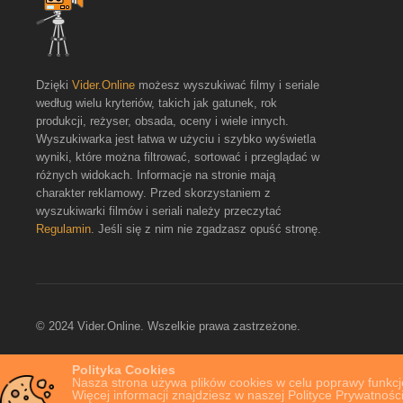
Dzięki
Vider.Online
możesz wyszukiwać filmy i seriale
według wielu kryteriów, takich jak gatunek, rok
produkcji, reżyser, obsada, oceny i wiele innych.
Wyszukiwarka jest łatwa w użyciu i szybko wyświetla
wyniki, które można filtrować, sortować i przeglądać w
różnych widokach. Informacje na stronie mają
charakter reklamowy. Przed skorzystaniem z
wyszukiwarki filmów i seriali należy przeczytać
Regulamin
. Jeśli się z nim nie zgadzasz opuść stronę.
© 2024 Vider.Online. Wszelkie prawa zastrzeżone.
Polityka Cookies
Nasza strona używa plików cookies w celu poprawy funkcjo
Więcej informacji znajdziesz w naszej Polityce Prywatności