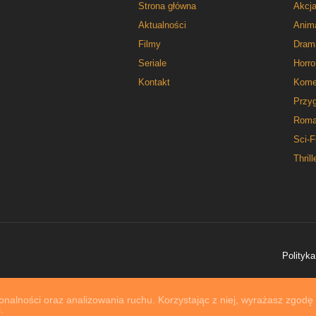
Strona główna
Akcj
Aktualności
Anim
Filmy
Dram
Seriale
Horro
Kontakt
Kome
Przy
Roma
Sci-F
Thrill
Polityka
nalności oraz analizowania ruchu. Korzystając z niej, wyrażasz zgodę
.