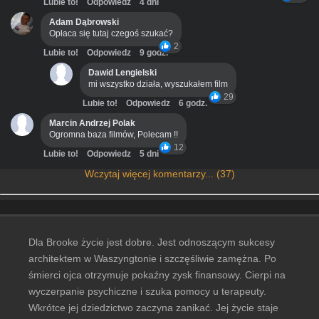
Lubie to!
Odpowiedz
4 dni
Adam Dąbrowski
Opłaca się tutaj czegoś szukać?
2
Lubie to!
Odpowiedz
9 godz.
Dawid Lengielski
mi wszystko działa, wyszukałem film
29
Lubie to!
Odpowiedz
6 godz.
Marcin Andrzej Polak
Ogromna baza filmów, Polecam !!
12
Lubie to!
Odpowiedz
5 dni
Wczytaj więcej komentarzy... (37)
Dla Brooke życie jest dobre. Jest odnoszącym sukcesy
architektem w Waszyngtonie i szczęśliwie zamężna. Po
śmierci ojca otrzymuje pokaźny zysk finansowy. Cierpi na
wyczerpanie psychiczne i szuka pomocy u terapeuty.
Wkrótce jej dziedzictwo zaczyna zanikać. Jej życie staje