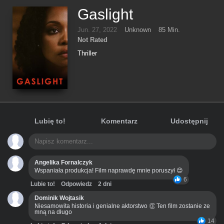
Gaslight
Jun. 27, 2022
Unknown
85 Min.
Not Rated
Thriller
Lubię to!
Komentarz
Udostępnij
Angelika Fornalczyk
Wspaniała produkcja! Film naprawdę mnie poruszył 😊
6
Lubie to!
Odpowiedz
2 dni
Dominik Wojtasik
Niesamowita historia i genialne aktorstwo 👏 Ten film zostanie ze
mną na długo
14