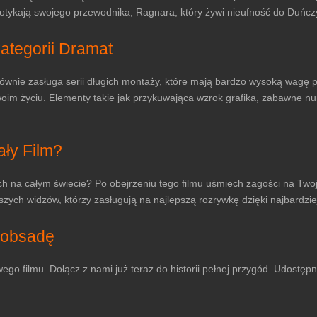
spotykają swojego przewodnika, Ragnara, który żywi nieufność do Duńc
kategorii Dramat
ównie zasługa serii długich montaży, które mają bardzo wysoką wagę pod
woim życiu. Elementy takie jak przykuwająca wzrok grafika, zabawne nu
ły Film?
ach na całym świecie? Po obejrzeniu tego filmu uśmiech zagości na Twoj
ych widzów, którzy zasługują na najlepszą rozrywkę dzięki najbardzie
 obsadę
ego filmu. Dołącz z nami już teraz do historii pełnej przygód. Udostęp