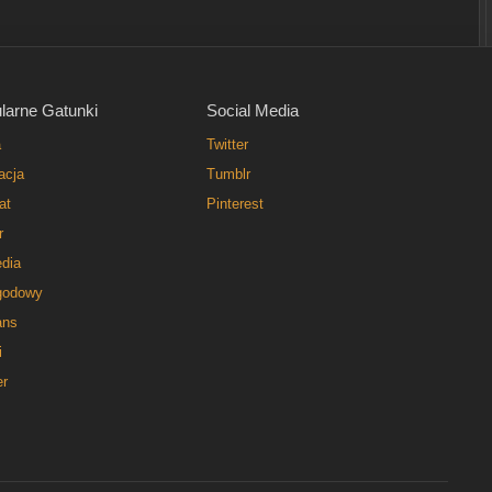
larne Gatunki
Social Media
a
Twitter
acja
Tumblr
at
Pinterest
r
dia
godowy
ns
i
er