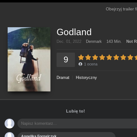
Obejrzyj trailer
Godland
Dec. 01, 2022
Denmark
143 Min.
Not R
9
1
ocena
Dramat
Historyczny
Lubię to!
Angelika Fornalczyk