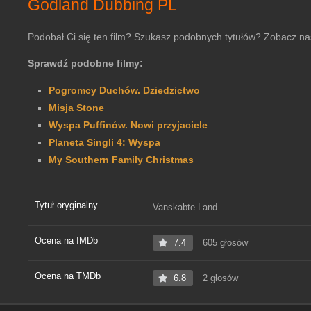
Godland Dubbing PL
Podobał Ci się ten film? Szukasz podobnych tytułów? Zobacz na
Sprawdź podobne filmy:
Pogromcy Duchów. Dziedzictwo
Misja Stone
Wyspa Puffinów. Nowi przyjaciele
Planeta Singli 4: Wyspa
My Southern Family Christmas
Tytuł oryginalny
Vanskabte Land
Ocena na IMDb
7.4
605 głosów
Ocena na TMDb
6.8
2 głosów