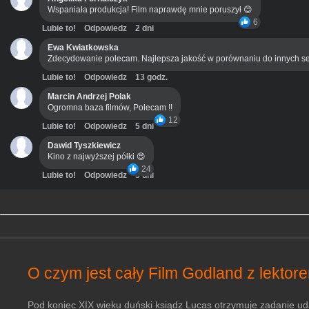
Wspaniała produkcja! Film naprawdę mnie poruszył 😊
6
Lubie to!
Odpowiedz
2 dni
Ewa Kwiatkowska
Zdecydowanie polecam. Najlepsza jakość w porównaniu do innych se
Lubie to!
Odpowiedz
13 godz.
Marcin Andrzej Polak
Ogromna baza filmów, Polecam !!
12
Lubie to!
Odpowiedz
5 dni
Dawid Tyszkiewicz
Kino z najwyższej półki 😍
24
Lubie to!
Odpowiedz
3 dni
O czym jest cały Film Godland z lektor
Pod koniec XIX wieku duński ksiądz Lucas otrzymuje zadanie uda