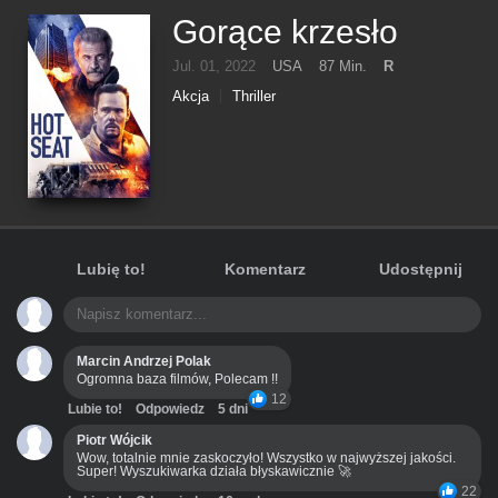
Gorące krzesło
Jul. 01, 2022
USA
87 Min.
R
Akcja
Thriller
Lubię to!
Komentarz
Udostępnij
Marcin Andrzej Polak
Ogromna baza filmów, Polecam !!
12
Lubie to!
Odpowiedz
5 dni
Piotr Wójcik
Wow, totalnie mnie zaskoczyło! Wszystko w najwyższej jakości.
Super! Wyszukiwarka działa błyskawicznie 🚀
22