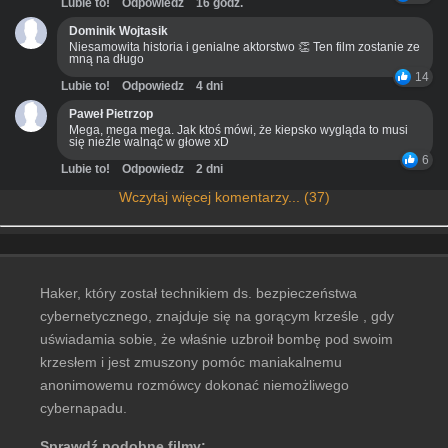
Lubie to!
Odpowiedz
16 godz.
Dominik Wojtasik
Niesamowita historia i genialne aktorstwo 👏 Ten film zostanie ze
mną na długo
14
Lubie to!
Odpowiedz
4 dni
Paweł Pietrzop
Mega, mega mega. Jak ktoś mówi, że kiepsko wygląda to musi
się nieźle walnąć w głowe xD
6
Lubie to!
Odpowiedz
2 dni
Wczytaj więcej komentarzy... (37)
Haker, który został technikiem ds. bezpieczeństwa
cybernetycznego, znajduje się na gorącym krześle , gdy
uświadamia sobie, że właśnie uzbroił bombę pod swoim
krzesłem i jest zmuszony pomóc maniakalnemu
anonimowemu rozmówcy dokonać niemożliwego
cybernapadu.
Sprawdź podobne filmy: