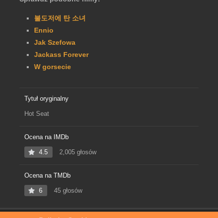
불도저에 탄 소녀
Ennio
Jak Szefowa
Jackass Forever
W gorsecie
Tytuł oryginalny
Hot Seat
Ocena na IMDb
4.5
2,005 głosów
Ocena na TMDb
6
45 głosów