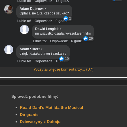
Lubie to!
Odpowiedz
13 godz.
Adam Dąbrowski
Opłaca się tutaj czegoś szukać?
2
Lubie to!
Odpowiedz
9 godz.
Dawid Lengielski
mi wszystko działa, wyszukałem film
29
Lubie to!
Odpowiedz
6 godz.
Adam Sikorski
dzięki, działa player i szukanie
10
Lubie to!
Odpowiedz
10 dni
Wczytaj więcej komentarzy... (37)
Sprawdź podobne filmy:
Roald Dahl’s Matilda the Musical
Do granic
Dziewczyny z Dubaju