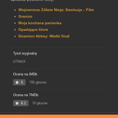
Wojownicze Żółwie Ninja: Ewolucja – Film
Granizo
Moja kochana panienka
Opadające liście
Downton Abbey: Wielki finał
Tytuł oryginalny
GTMAX
Ocena na IMDb
5
785 głosów
Ocena na TMDb
6.1
70 głosów