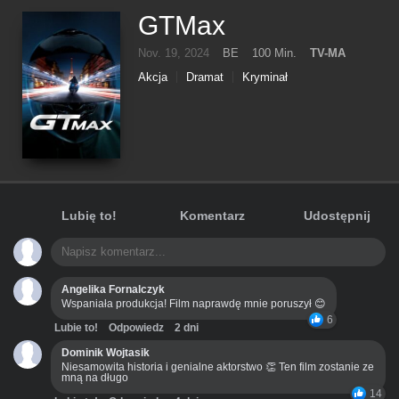
GTMax
Nov. 19, 2024
BE
100 Min.
TV-MA
Akcja
Dramat
Kryminał
Lubię to!
Komentarz
Udostępnij
Angelika Fornalczyk
Wspaniała produkcja! Film naprawdę mnie poruszył 😊
6
Lubie to!
Odpowiedz
2 dni
Dominik Wojtasik
Niesamowita historia i genialne aktorstwo 👏 Ten film zostanie ze
mną na długo
14