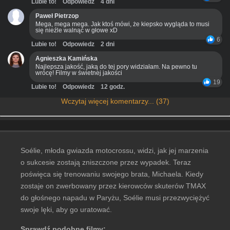
Lubie to!
Odpowiedz
4 dni
Paweł Pietrzop
Mega, mega mega. Jak ktoś mówi, że kiepsko wygląda to musi
się nieźle walnąć w głowe xD
6
Lubie to!
Odpowiedz
2 dni
Agnieszka Kamińska
Najlepsza jakość, jaką do tej pory widziałam. Na pewno tu
wrócę! Filmy w świetnej jakości
19
Lubie to!
Odpowiedz
12 godz.
Wczytaj więcej komentarzy... (37)
Soélie, młoda gwiazda motocrossu, widzi, jak jej marzenia
o sukcesie zostają zniszczone przez wypadek. Teraz
poświęca się trenowaniu swojego brata, Michaela. Kiedy
zostaje on zwerbowany przez kierowców skuterów TMAX
do głośnego napadu w Paryżu, Soélie musi przezwyciężyć
swoje lęki, aby go uratować.
Sprawdź podobne filmy: