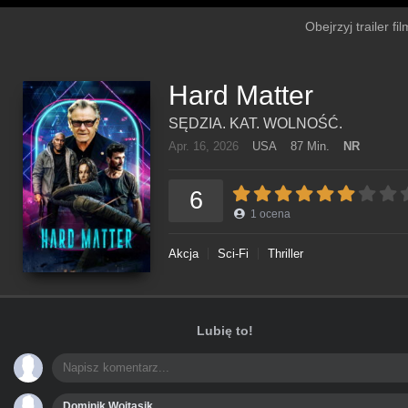
Obejrzyj trailer f
Hard Matter
SĘDZIA. KAT. WOLNOŚĆ.
Apr. 16, 2026
USA
87 Min.
NR
6
1
ocena
Akcja
Sci-Fi
Thriller
Lubię to!
Dominik Wojtasik