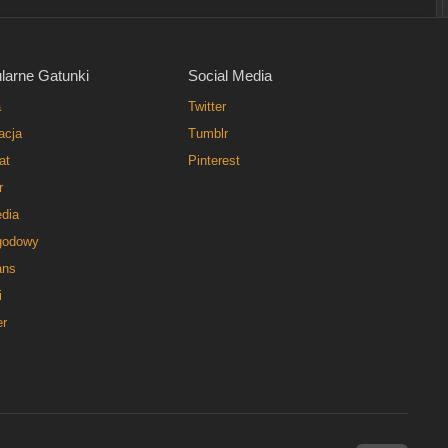
larne Gatunki
Social Media
a
Twitter
acja
Tumblr
at
Pinterest
r
dia
godowy
ns
i
er