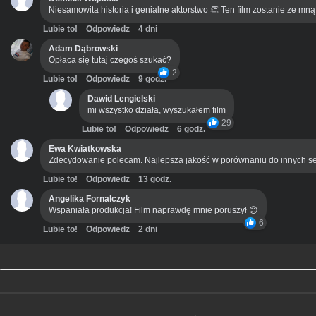
Niesamowita historia i genialne aktorstwo 👏 Ten film zostanie ze mn
Lubie to!
Odpowiedz
4 dni
Adam Dąbrowski
Opłaca się tutaj czegoś szukać?
2
Lubie to!
Odpowiedz
9 godz.
Dawid Lengielski
mi wszystko działa, wyszukałem film
29
Lubie to!
Odpowiedz
6 godz.
Ewa Kwiatkowska
Zdecydowanie polecam. Najlepsza jakość w porównaniu do innych se
Lubie to!
Odpowiedz
13 godz.
Angelika Fornalczyk
Wspaniała produkcja! Film naprawdę mnie poruszył 😊
6
Lubie to!
Odpowiedz
2 dni