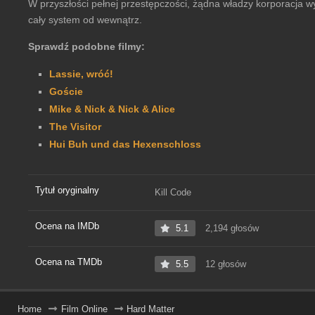
W przyszłości pełnej przestępczości, żądna władzy korporacja w
cały system od wewnątrz.
Sprawdź podobne filmy:
Lassie, wróć!
Goście
Mike & Nick & Nick & Alice
The Visitor
Hui Buh und das Hexenschloss
Tytuł oryginalny
Kill Code
Ocena na IMDb
5.1
2,194 głosów
Ocena na TMDb
5.5
12 głosów
Home
Film Online
Hard Matter