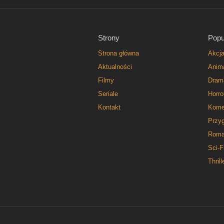
Strony
Popu
Strona główna
Akcj
Aktualności
Anim
Filmy
Dram
Seriale
Horro
Kontakt
Kome
Przy
Roma
Sci-F
Thrill