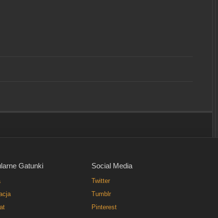
larne Gatunki
Social Media
a
Twitter
acja
Tumblr
at
Pinterest