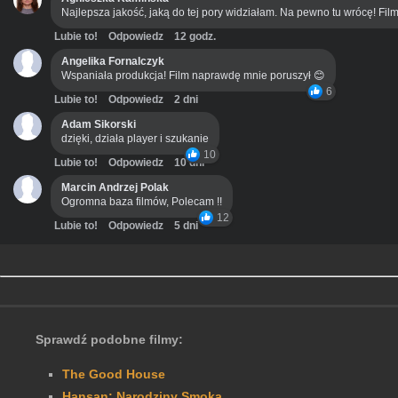
Najlepsza jakość, jaką do tej pory widziałam. Na pewno tu wrócę! Film
Lubie to!
Odpowiedz
12 godz.
Angelika Fornalczyk
Wspaniała produkcja! Film naprawdę mnie poruszył 😊
6
Lubie to!
Odpowiedz
2 dni
Adam Sikorski
dzięki, działa player i szukanie
10
Lubie to!
Odpowiedz
10 dni
Marcin Andrzej Polak
Ogromna baza filmów, Polecam !!
12
Lubie to!
Odpowiedz
5 dni
Sprawdź podobne filmy:
The Good House
Hansan: Narodziny Smoka