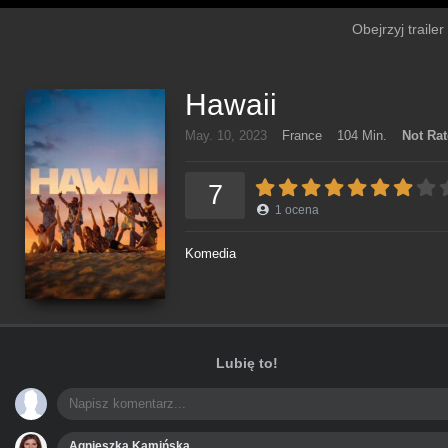
Obejrzyj traile
Hawaii
May. 10, 2023
France
104 Min.
Not Ra
7
1
ocena
Komedia
Lubię to!
Agnieszka Kamińska