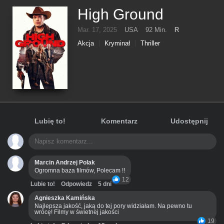
High Ground
Mar. 17, 2025
USA
92 Min.
R
Akcja
Kryminał
Thriller
Lubię to!
Komentarz
Udostępnij
Marcin Andrzej Polak
Ogromna baza filmów, Polecam !!
12
Lubie to!
Odpowiedz
5 dni
Agnieszka Kamińska
Najlepsza jakość, jaką do tej pory widziałam. Na pewno tu
wrócę! Filmy w świetnej jakości
19