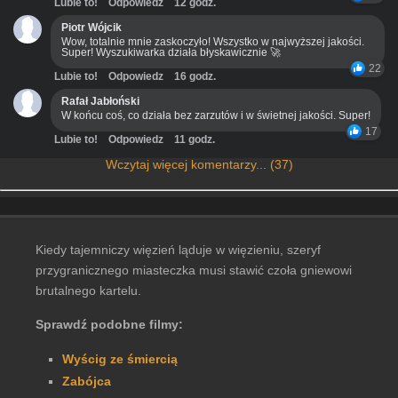
Lubie to!
Odpowiedz
12 godz.
Piotr Wójcik
Wow, totalnie mnie zaskoczyło! Wszystko w najwyższej jakości.
Super! Wyszukiwarka działa błyskawicznie 🚀
22
Lubie to!
Odpowiedz
16 godz.
Rafał Jabłoński
W końcu coś, co działa bez zarzutów i w świetnej jakości. Super!
17
Lubie to!
Odpowiedz
11 godz.
Wczytaj więcej komentarzy... (37)
Kiedy tajemniczy więzień ląduje w więzieniu, szeryf
przygranicznego miasteczka musi stawić czoła gniewowi
brutalnego kartelu.
Sprawdź podobne filmy:
Wyścig ze śmiercią
Zabójca