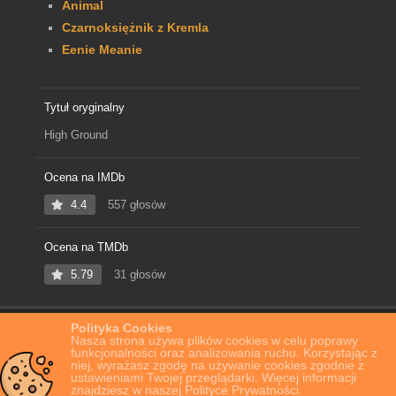
Animal
Czarnoksiężnik z Kremla
Eenie Meanie
Tytuł oryginalny
High Ground
Ocena na IMDb
4.4
557 głosów
Ocena na TMDb
5.79
31 głosów
Polityka Cookies
Home
Film Online
High Ground
Nasza strona używa plików cookies w celu poprawy
funkcjonalności oraz analizowania ruchu. Korzystając z
niej, wyrażasz zgodę na używanie cookies zgodnie z
ustawieniami Twojej przeglądarki. Więcej informacji
znajdziesz w naszej Polityce Prywatności.