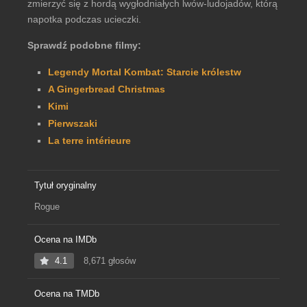
zmierzyć się z hordą wygłodniałych lwów-ludojadów, którą
napotka podczas ucieczki.
Sprawdź podobne filmy:
Legendy Mortal Kombat: Starcie królestw
A Gingerbread Christmas
Kimi
Pierwszaki
La terre intérieure
Tytuł oryginalny
Rogue
Ocena na IMDb
4.1
8,671 głosów
Ocena na TMDb