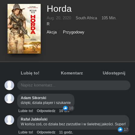
Horda
Aug. 20, 2020
South Africa
105 Min.
R
Akcja
Przygodowy
Lubię to!
Komentarz
Udostępnij
Adam Sikorski
dzięki, działa player i szukanie
10
Lubie to!
Odpowiedz
10 dni
Rafał Jabłoński
W końcu coś, co działa bez zarzutów i w świetnej jakości. Super!
17
Lubie to!
Odpowiedz
11 godz.