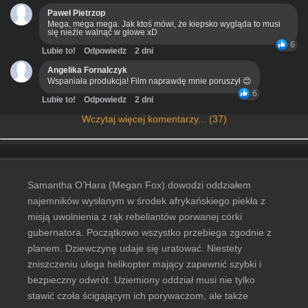
Paweł Pietrzop
Mega, mega mega. Jak ktoś mówi, że kiepsko wygląda to musi
się nieźle walnąć w głowe xD
6
Lubie to!
Odpowiedz
2 dni
Angelika Fornalczyk
Wspaniała produkcja! Film naprawdę mnie poruszył 😊
6
Lubie to!
Odpowiedz
2 dni
Wczytaj więcej komentarzy... (37)
Samantha O’Hara (Megan Fox) dowodzi oddziałem
najemników wysłanym w środek afrykańskiego piekła z
misją uwolnienia z rąk rebeliantów porwanej córki
gubernatora. Początkowo wszystko przebiega zgodnie z
planem. Dziewczynę udaje się uratować. Niestety
zniszczeniu ulega helikopter mający zapewnić szybki i
bezpieczny odwrót. Uziemiony oddział musi nie tylko
stawić czoła ścigającym ich porywaczom, ale także