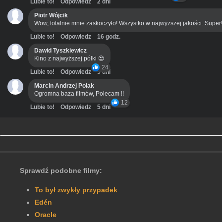
Lubie to!
Odpowiedz
2 dni
Piotr Wójcik
Wow, totalnie mnie zaskoczyło! Wszystko w najwyższej jakości. Super
Lubie to!
Odpowiedz
16 godz.
Dawid Tyszkiewicz
Kino z najwyższej półki 😍
24
Lubie to!
Odpowiedz
3 dni
Marcin Andrzej Polak
Ogromna baza filmów, Polecam !!
12
Lubie to!
Odpowiedz
5 dni
Sprawdź podobne filmy:
To był zwykły przypadek
Edén
Oracle