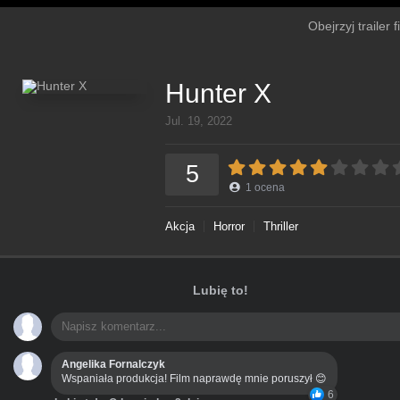
Obejrzyj trailer 
Hunter X
Jul. 19, 2022
5
1
ocena
Akcja
Horror
Thriller
Lubię to!
Angelika Fornalczyk
Wspaniała produkcja! Film naprawdę mnie poruszył 😊
6