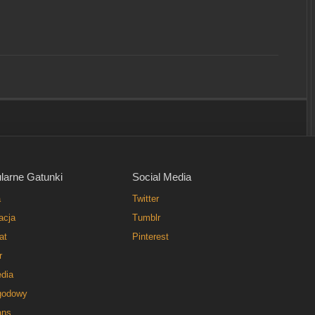
larne Gatunki
Social Media
a
Twitter
acja
Tumblr
at
Pinterest
r
dia
godowy
ns