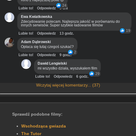
Kino z najwyższej półki 😍
24
Lubie to!
Odpowiedz
3 dni
Ewa Kwiatkowska
Zdecydowanie polecam. Najlepsza jakość w porównaniu do
innych serwisów. Super szybkie ładowanie filmów
19
Lubie to!
Odpowiedz
13 godz.
Adam Dąbrowski
Opłaca się tutaj czegoś szukać?
2
Lubie to!
Odpowiedz
9 godz.
Dawid Lengielski
mi wszystko działa, wyszukałem film
29
Lubie to!
Odpowiedz
6 godz.
Wczytaj więcej komentarzy... (37)
Sprawdź podobne filmy:
Wschodząca gwiazda
The Tutor