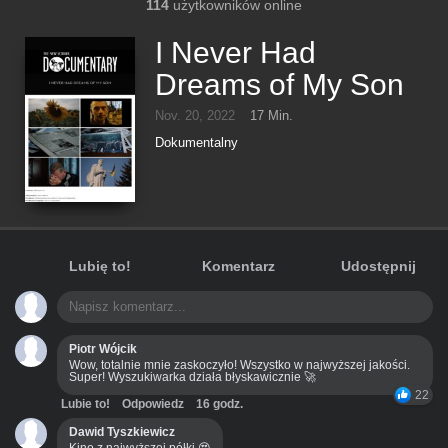
114
użytkowników online
I Never Had
Dreams of My Son
Nov. 20, 2022
17 Min.
Dokumentalny
Lubię to!
Komentarz
Udostępnij
Piotr Wójcik
Wow, totalnie mnie zaskoczyło! Wszystko w najwyższej jakości.
Super! Wyszukiwarka działa błyskawicznie 🚀
22
Lubie to!
Odpowiedz
16 godz.
Dawid Tyszkiewicz