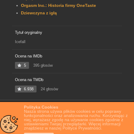
Orgasm Inc.: Historia firmy OneTaste
Dziewczyna z igłą
Tytuł oryginalny
Icefall
Ocena na IMDb
5
395 głosów
Ocena na TMDb
6.938
24 głosów
Polityka Cookies
Home
Film Online
Icefall
Nasza strona używa plików cookies w celu poprawy
funkcjonalności oraz analizowania ruchu. Korzystając z
niej, wyrażasz zgodę na używanie cookies zgodnie z
ustawieniami Twojej przeglądarki. Więcej informacji
znajdziesz w naszej Polityce Prywatności.