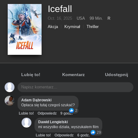
Icefall
Oct. 16, 2025
USA
99 Min.
R
Akcja
Kryminał
Thriller
Lubię to!
Komentarz
Udostępnij
Adam Dąbrowski
Opłaca się tutaj czegoś szukać?
2
Lubie to!
Odpowiedz
9 godz.
Dawid Lengielski
mi wszystko działa, wyszukałem film
29
Lubie to!
Odpowiedz
6 godz.