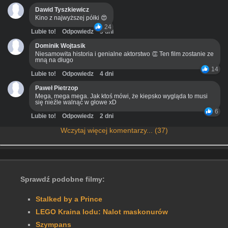
Dawid Tyszkiewicz
Kino z najwyższej półki 😍
24
Lubie to!
Odpowiedz
3 dni
Dominik Wojtasik
Niesamowita historia i genialne aktorstwo 👏 Ten film zostanie ze
mną na długo
14
Lubie to!
Odpowiedz
4 dni
Paweł Pietrzop
Mega, mega mega. Jak ktoś mówi, że kiepsko wygląda to musi
się nieźle walnąć w głowe xD
6
Lubie to!
Odpowiedz
2 dni
Wczytaj więcej komentarzy... (37)
Sprawdź podobne filmy:
Stalked by a Prince
LEGO Kraina lodu: Nalot maskonurów
Szympans