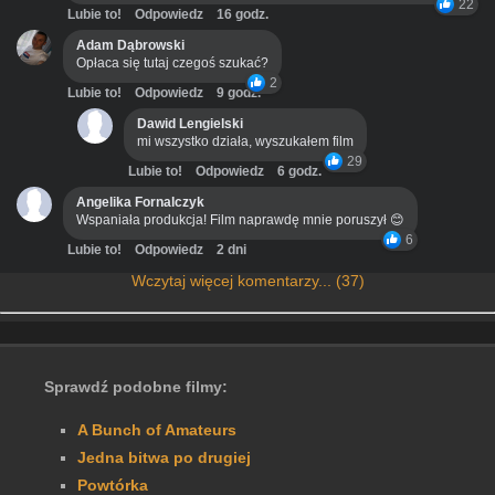
22
Lubie to!
Odpowiedz
16 godz.
Adam Dąbrowski
Opłaca się tutaj czegoś szukać?
2
Lubie to!
Odpowiedz
9 godz.
Dawid Lengielski
mi wszystko działa, wyszukałem film
29
Lubie to!
Odpowiedz
6 godz.
Angelika Fornalczyk
Wspaniała produkcja! Film naprawdę mnie poruszył 😊
6
Lubie to!
Odpowiedz
2 dni
Wczytaj więcej komentarzy... (37)
Sprawdź podobne filmy:
A Bunch of Amateurs
Jedna bitwa po drugiej
Powtórka