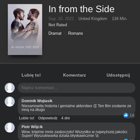
In from the Side
Sep. 16, 2022
United Kingdom
134 Min.
Not Rated
Dramat
Romans
Lubię to!
Komentarz
Udostępnij
Dominik Wojtasik
Niesamowita historia i genialne aktorstwo 👏 Ten film zostanie ze
mną na długo
14
Lubie to!
Odpowiedz
4 dni
Piotr Wójcik
Wow, totalnie mnie zaskoczyło! Wszystko w najwyższej jakości.
Super! Wyszukiwarka działa błyskawicznie 🚀