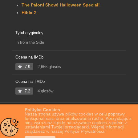
The Paloni Show! Halloween Special!
Hibla 2
Tytuł oryginalny
In from the Side
Ocena na IMDb
7.9
2,665 głosów
Ocena na TMDb
7.2
4 głosów
Polityka Cookies
Home
Film Online
In from the Side
Nasza strona używa plików cookies w celu poprawy
funkcjonalności oraz analizowania ruchu. Korzystając z
niej, wyrażasz zgodę na używanie cookies zgodnie z
ustawieniami Twojej przeglądarki. Więcej informacji
znajdziesz w naszej Polityce Prywatności.