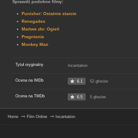
Sprawdź podobne filmy:
Punisher: Ostatnie starcie
Renegades
Martwe zło: Ogień
Pragnienie
Monkey Man
Tytuł oryginalny
Incantation
Ocena na IMDb
6.1
52 głosów
Ocena na TMDb
6.5
5 głosów
Home
Film Online
Incantation