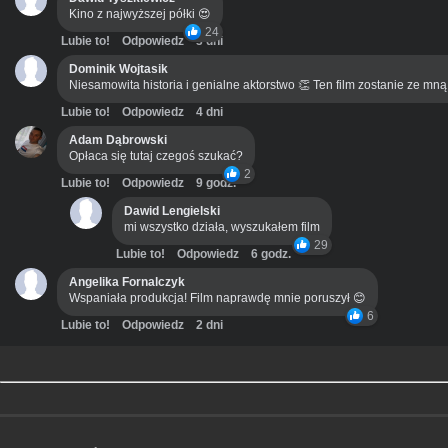
Kino z najwyższej półki 😍
24
Lubie to!
Odpowiedz
3 dni
Dominik Wojtasik
Niesamowita historia i genialne aktorstwo 👏 Ten film zostanie ze mn
Lubie to!
Odpowiedz
4 dni
Adam Dąbrowski
Opłaca się tutaj czegoś szukać?
2
Lubie to!
Odpowiedz
9 godz.
Dawid Lengielski
mi wszystko działa, wyszukałem film
29
Lubie to!
Odpowiedz
6 godz.
Angelika Fornalczyk
Wspaniała produkcja! Film naprawdę mnie poruszył 😊
6
Lubie to!
Odpowiedz
2 dni