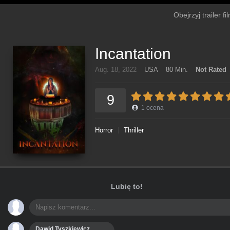
Obejrzyj trailer f
Incantation
Aug. 18, 2022
USA
80 Min.
Not Rated
9
1
ocena
Horror
Thriller
Lubię to!
Dawid Tyszkiewicz