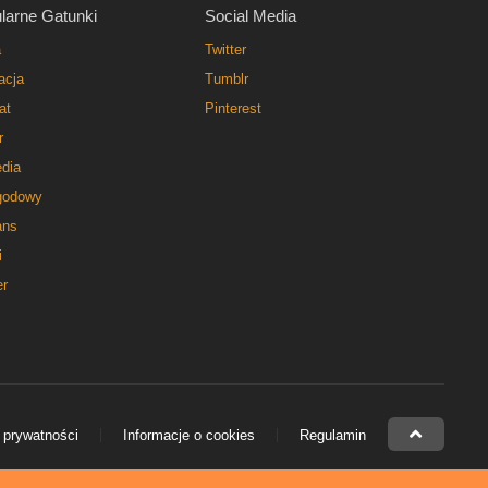
larne Gatunki
Social Media
a
Twitter
acja
Tumblr
at
Pinterest
r
dia
godowy
ns
i
er
 prywatności
Informacje o cookies
Regulamin