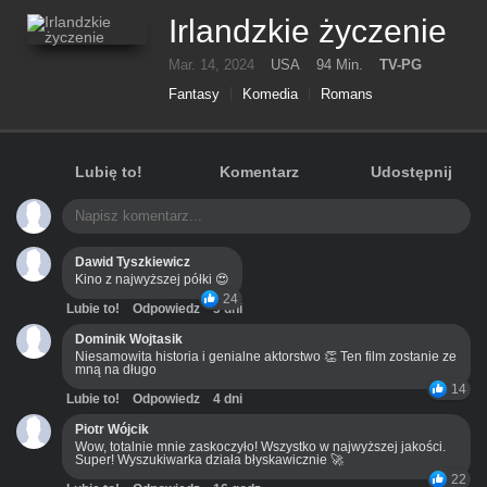
Irlandzkie życzenie
Mar. 14, 2024
USA
94 Min.
TV-PG
Fantasy
Komedia
Romans
Lubię to!
Komentarz
Udostępnij
Dawid Tyszkiewicz
Kino z najwyższej półki 😍
24
Lubie to!
Odpowiedz
3 dni
Dominik Wojtasik
Niesamowita historia i genialne aktorstwo 👏 Ten film zostanie ze
mną na długo
14
Lubie to!
Odpowiedz
4 dni
Piotr Wójcik
Wow, totalnie mnie zaskoczyło! Wszystko w najwyższej jakości.
Super! Wyszukiwarka działa błyskawicznie 🚀
22