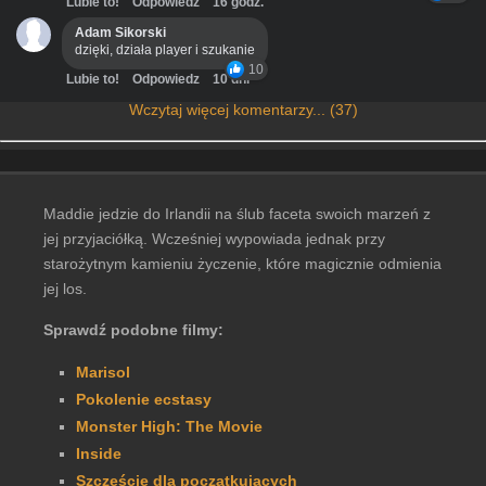
Lubie to!
Odpowiedz
16 godz.
Adam Sikorski
dzięki, działa player i szukanie
10
Lubie to!
Odpowiedz
10 dni
Wczytaj więcej komentarzy... (37)
Maddie jedzie do Irlandii na ślub faceta swoich marzeń z
jej przyjaciółką. Wcześniej wypowiada jednak przy
starożytnym kamieniu życzenie, które magicznie odmienia
jej los.
Sprawdź podobne filmy:
Marisol
Pokolenie ecstasy
Monster High: The Movie
Inside
Szczęście dla początkujących