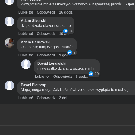
Wow, totalnie mnie zaskoczyło! Wszystko w najwyższej jakości. Super
Lubie to!
Odpowiedz
16 godz.
Adam Sikorski
dzięki, działa player i szukanie
10
Lubie to!
Odpowiedz
10 dni
Adam Dąbrowski
Opłaca się tutaj czegoś szukać?
2
Lubie to!
Odpowiedz
9 godz.
Dawid Lengielski
mi wszystko działa, wyszukałem film
29
Lubie to!
Odpowiedz
6 godz.
Paweł Pietrzop
Mega, mega mega. Jak ktoś mówi, że kiepsko wygląda to musi się ni
Lubie to!
Odpowiedz
2 dni