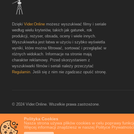
Dzięki
Vider.Online
możesz wyszukiwać filmy i seriale
według wielu kryteriów, takich jak gatunek, rok
produkcji, reżyser, obsada, oceny i wiele innych.
Wyszukiwarka jest łatwa w użyciu i szybko wyświetla
wyniki, które można filtrować, sortować i przeglądać w
różnych widokach. Informacje na stronie mają
charakter reklamowy. Przed skorzystaniem z
wyszukiwarki filmów i seriali należy przeczytać
Regulamin
. Jeśli się z nim nie zgadzasz opuść stronę.
© 2024 Vider.Online. Wszelkie prawa zastrzeżone.
Polityka Cookies
Nasza strona używa plików cookies w celu poprawy funkcjo
Więcej informacji znajdziesz w naszej Polityce Prywatności