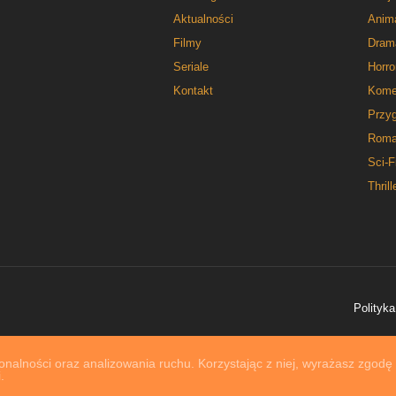
Aktualności
Anim
Filmy
Dram
Seriale
Horro
Kontakt
Kome
Przy
Roma
Sci-F
Thrill
Polityka
nalności oraz analizowania ruchu. Korzystając z niej, wyrażasz zgodę
.