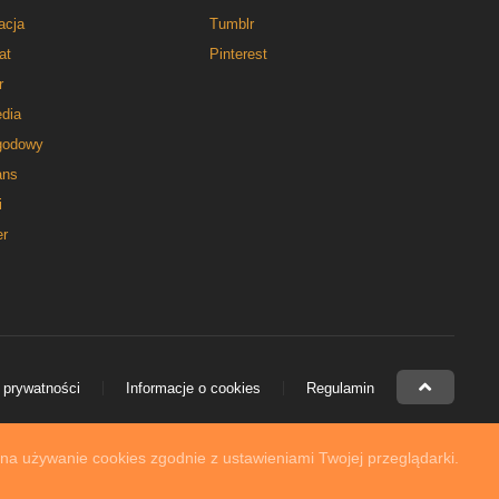
acja
Tumblr
at
Pinterest
r
dia
godowy
ns
i
er
 prywatności
Informacje o cookies
Regulamin
 na używanie cookies zgodnie z ustawieniami Twojej przeglądarki.