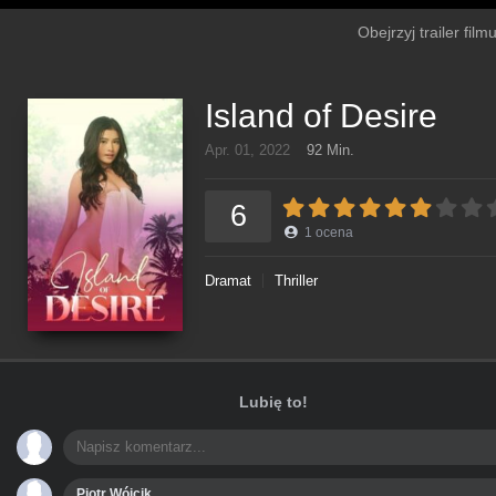
Obejrzyj trailer fil
Island of Desire
Apr. 01, 2022
92 Min.
6
1
ocena
Dramat
Thriller
Lubię to!
Piotr Wójcik