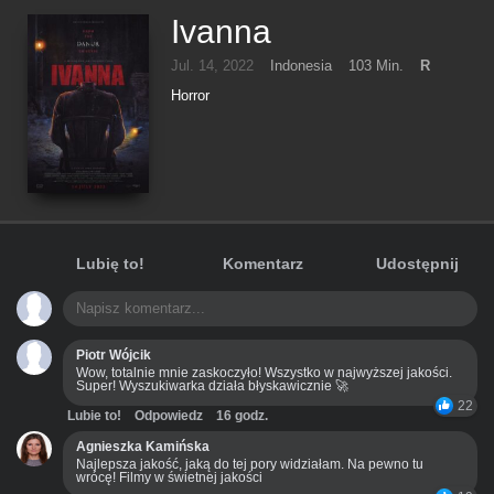
Ivanna
Jul. 14, 2022
Indonesia
103 Min.
R
Horror
Lubię to!
Komentarz
Udostępnij
Piotr Wójcik
Wow, totalnie mnie zaskoczyło! Wszystko w najwyższej jakości.
Super! Wyszukiwarka działa błyskawicznie 🚀
22
Lubie to!
Odpowiedz
16 godz.
Agnieszka Kamińska
Najlepsza jakość, jaką do tej pory widziałam. Na pewno tu
wrócę! Filmy w świetnej jakości