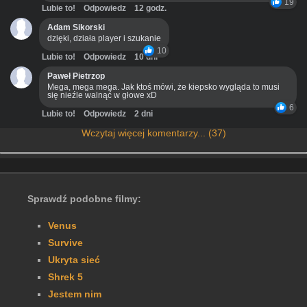
19
Lubie to!
Odpowiedz
12 godz.
Adam Sikorski
dzięki, działa player i szukanie
10
Lubie to!
Odpowiedz
10 dni
Paweł Pietrzop
Mega, mega mega. Jak ktoś mówi, że kiepsko wygląda to musi
się nieźle walnąć w głowe xD
6
Lubie to!
Odpowiedz
2 dni
Wczytaj więcej komentarzy... (37)
Sprawdź podobne filmy:
Venus
Survive
Ukryta sieć
Shrek 5
Jestem nim