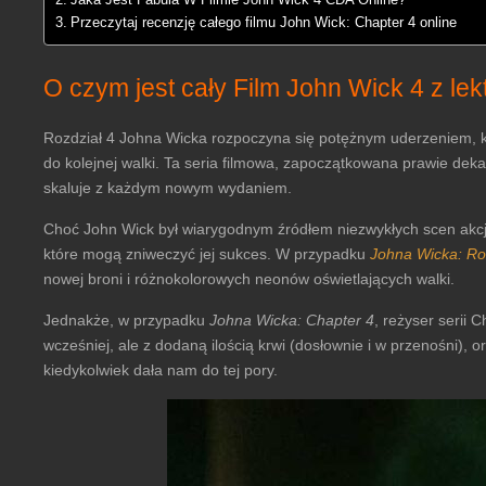
Jaka Jest Fabuła W Filmie John Wick 4 CDA Online?
Przeczytaj recenzję całego filmu John Wick: Chapter 4 online
O czym jest cały Film John Wick 4 z le
Rozdział 4 Johna Wicka rozpoczyna się potężnym uderzeniem, k
do kolejnej walki. Ta seria filmowa, zapoczątkowana prawie deka
skaluje z każdym nowym wydaniem.
Choć John Wick był wiarygodnym źródłem niezwykłych scen akcji
które mogą zniweczyć jej sukces. W przypadku
Johna Wicka: Ro
nowej broni i różnokolorowych neonów oświetlających walki.
Jednakże, w przypadku
Johna Wicka: Chapter 4
, reżyser serii 
wcześniej, ale z dodaną ilością krwi (dosłownie i w przenośni), o
kiedykolwiek dała nam do tej pory.