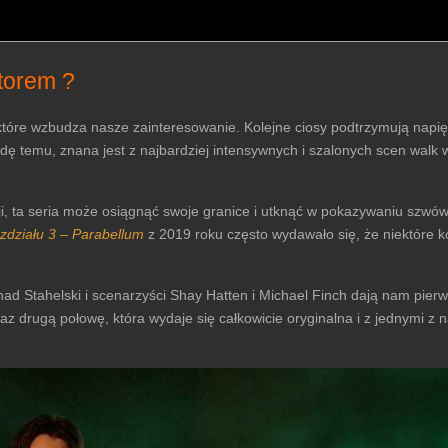
ktorem ?
tóre wzbudza nasze zainteresowanie. Kolejne ciosy podtrzymują napię
dę temu, znana jest z najbardziej intensywnych i szalonych scen walk 
, ta seria może osiągnąć swoje granice i utknąć w pokazywaniu szwów 
zdziału 3 – Parabellum
z 2019 roku często wydawało się, że niektóre k
Chad Stahelski i scenarzyści Shay Hatten i Michael Finch dają nam pier
raz drugą połowę, która wydaje się całkowicie oryginalna i z jednymi z na