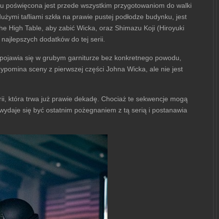
ilmu poświęcona jest przede wszystkim przygotowaniom do walki
żymi tafliami szkła na prawie pustej podłodze budynku, jest
he High Table, aby zabić Wicka, oraz Shimazu Koji (Hiroyuki
ajlepszych dodatków do tej serii.
nsa, pojawia się w grubym garniturze bez konkretnego powodu,
pomina sceny z pierwszej części Johna Wicka, ale nie jest
erii, która trwa już prawie dekadę. Chociaż te sekwencje mogą
wydaje się być ostatnim pożegnaniem z tą serią i postanawia