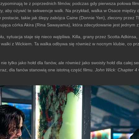
i przypominają te z poprzednich filmów, podczas gdy pierwsza połowa f
, aby ożywić te sekwencje walk. Na przykład, walka w Osace między du
postacie, takie jak ślepy zabójca Caine (Donnie Yen), zlecony przez T
ująca córka Akira (Rina Sawayama), która zdecydowanie jest jednym z n
stołu, sytuacja staje się nieco wątpliwa. Killa, grany przez Scotta Adki
lki z Wickiem. Ta walka odbywa się również w nocnym klubie, co przy
ie tylko jako hołd dla fanów, ale również jako swoisty hołd dla całej s
 raz, dla fanów stanowią one istotną część filmu.
John Wick: Chapter 4