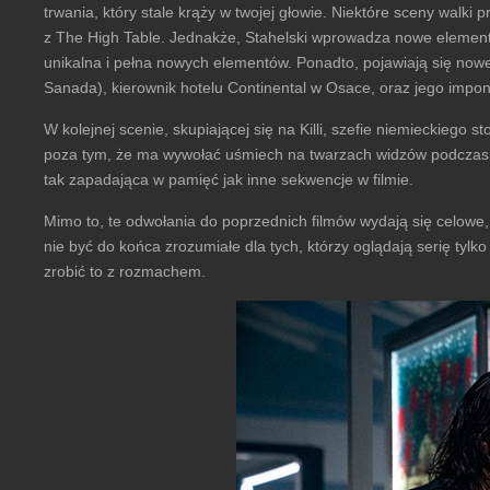
trwania, który stale krąży w twojej głowie. Niektóre sceny walk
z The High Table. Jednakże, Stahelski wprowadza nowe elementy
unikalna i pełna nowych elementów. Ponadto, pojawiają się nowe 
Sanada), kierownik hotelu Continental w Osace, oraz jego impon
W kolejnej scenie, skupiającej się na Killi, szefie niemieckiego 
poza tym, że ma wywołać uśmiech na twarzach widzów podczas wa
tak zapadająca w pamięć jak inne sekwencje w filmie.
Mimo to, te odwołania do poprzednich filmów wydają się celowe, n
nie być do końca zrozumiałe dla tych, którzy oglądają serię tylko
zrobić to z rozmachem.