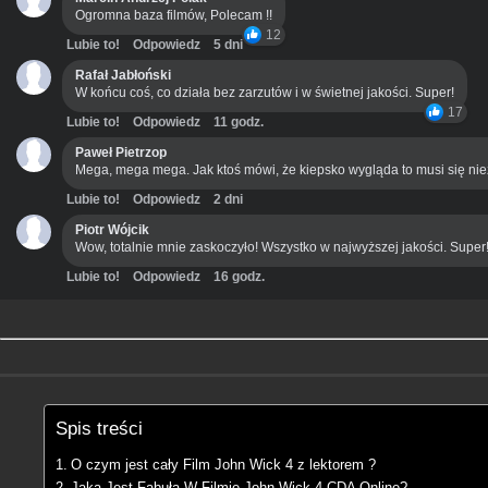
Ogromna baza filmów, Polecam !!
12
Lubie to!
Odpowiedz
5 dni
Rafał Jabłoński
W końcu coś, co działa bez zarzutów i w świetnej jakości. Super!
17
Lubie to!
Odpowiedz
11 godz.
Paweł Pietrzop
Mega, mega mega. Jak ktoś mówi, że kiepsko wygląda to musi się ni
Lubie to!
Odpowiedz
2 dni
Piotr Wójcik
Wow, totalnie mnie zaskoczyło! Wszystko w najwyższej jakości. Super
Lubie to!
Odpowiedz
16 godz.
Spis treści
O czym jest cały Film John Wick 4 z lektorem ?