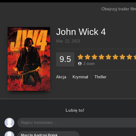
Obejrzyj trailer f
John Wick 4
Mar. 22, 2023
9.5
2
ocen
Akcja
Kryminał
Thriller
Lubię to!
Marcin Andrzej Polak