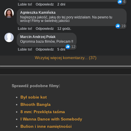
6
Lubie to!
Odpowiedz
2 dni
Agnieszka Kamińska
Najlepsza jakość, jaką do tej pory widziałam. Na pewno tu
wrócę! Filmy w świetnej jakości
19
Lubie to!
Odpowiedz
12 godz.
Marcin Andrzej Polak
Ogromna baza filmów, Polecam !!
12
Lubie to!
Odpowiedz
5 dni
Wczytaj więcej komentarzy... (37)
Sprawdź podobne filmy:
Był sobie kot
Bhooth Bangla
8 mm: Przeklęta taśma
I Wanna Dance with Somebody
Bulion i inne namiętności