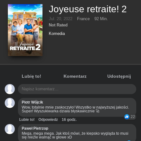
Joyeuse retraite! 2
Jul. 20, 2022
France
92 Min.
Not Rated
Komedia
Lubię to!
Komentarz
Udostępnij
Piotr Wójcik
Wow, totalnie mnie zaskoczyło! Wszystko w najwyższej jakości.
Super! Wyszukiwarka działa błyskawicznie 🚀
22
Lubie to!
Odpowiedz
16 godz.
Paweł Pietrzop
Mega, mega mega. Jak ktoś mówi, że kiepsko wygląda to musi
się nieźle walnąć w głowe xD