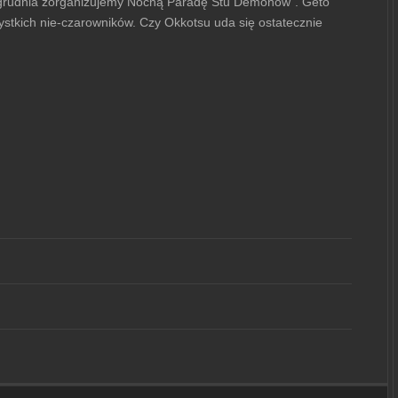
24 grudnia zorganizujemy Nocną Paradę Stu Demonów”. Geto
zystkich nie-czarowników. Czy Okkotsu uda się ostatecznie