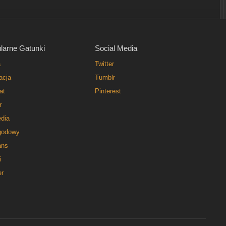
larne Gatunki
Social Media
a
Twitter
acja
Tumblr
at
Pinterest
r
dia
godowy
ns
i
er