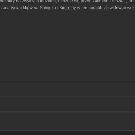
masakry na zwykłych ludziach, ukazuje się przed Okkotsu i resztą. „
 rzuca tysiąc klątw na Shinjuku i Kioto, by w ten sposób zlikwidować ws