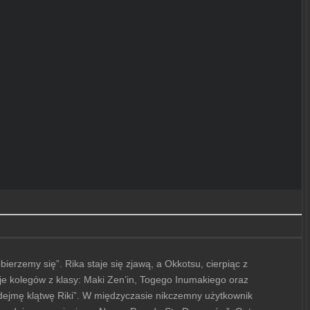
erzemy się”. Rika staje się zjawą, a Okkotsu, cierpiąc z
aje kolegów z klasy: Maki Zen’in, Togego Inumakiego oraz
 zdejmę klątwę Riki”. W międzyczasie nikczemny użytkownik