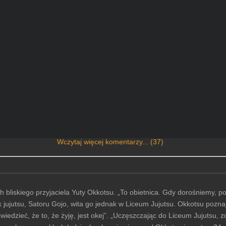
Wczytaj więcej komentarzy... (37)
iskiego przyjaciela Yuty Okkotsu. „To obietnica. Gdy dorośniemy, pobi
k jujutsu, Satoru Gojo, wita go jednak w Liceum Jujutsu. Okkotsu pozn
iedzieć, że to, że żyję, jest okej”. „Uczęszczając do Liceum Jujutsu,