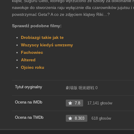
klątw, Suguru Geto, którego wyrzucono ze szkoły za dokonanie 
nawołuje do stworzenia raju wyłącznie dla czarowników jujutsu i
powstrzymać Geta? A co ze zdjęciem klątwy Riki…?
Sprawdź podobne filmy:
Drobiazgi takie jak te
Wszyscy kiedyś umrzemy
Fachowiec
Altered
Ojciec roku
Tytuł oryginalny
劇場版 呪術廻戦 0
Ocena na IMDb
7.8
17,141 głosów
Ocena na TMDb
8.303
618 głosów