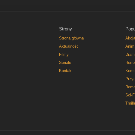
Strony
Popu
Strona główna
Akcj
Aktualności
Anim
Filmy
Dram
Seriale
Horro
Kontakt
Kome
Przy
Roma
Sci-F
Thrill