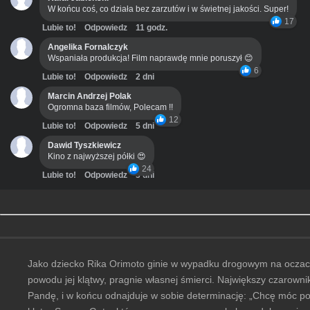
W końcu coś, co działa bez zarzutów i w świetnej jakości. Super!
17
Lubie to!
Odpowiedz
11 godz.
Angelika Fornalczyk
Wspaniała produkcja! Film naprawdę mnie poruszył 😊
6
Lubie to!
Odpowiedz
2 dni
Marcin Andrzej Polak
Ogromna baza filmów, Polecam !!
12
Lubie to!
Odpowiedz
5 dni
Dawid Tyszkiewicz
Kino z najwyższej półki 😍
24
Lubie to!
Odpowiedz
3 dni
Jako dziecko Rika Orimoto ginie w wypadku drogowym na oczach bl
powodu jej klątwy, pragnie własnej śmierci. Największy czarowni
Pandę, i w końcu odnajduje w sobie determinację: „Chcę móc pow