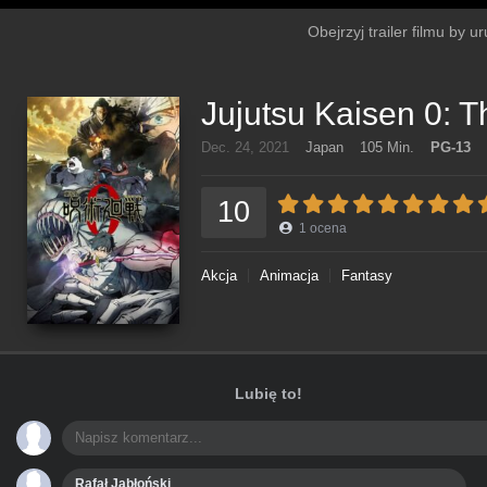
Obejrzyj trailer filmu by 
Jujutsu Kaisen 0: 
Dec. 24, 2021
Japan
105 Min.
PG-13
10
1
ocena
Akcja
Animacja
Fantasy
Lubię to!
Rafał Jabłoński