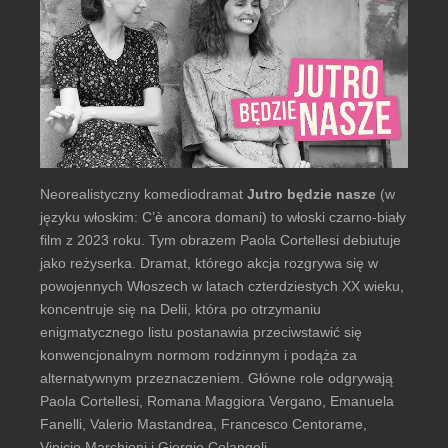
Neorealistyczny komediodramat
Jutro będzie nasze
(w
języku włoskim: C’è ancora domani) to włoski czarno-biały
film z 2023 roku. Tym obrazem Paola Cortellesi debiutuje
jako reżyserka. Dramat, którego akcja rozgrywa się w
powojennych Włoszech w latach czterdziestych XX wieku,
koncentruje się na Delii, która po otrzymaniu
enigmatycznego listu postanawia przeciwstawić się
konwencjonalnym normom rodzinnym i podąża za
alternatywnym przeznaczeniem. Główne role odgrywają
Paola Cortellesi, Romana Maggiora Vergano, Emanuela
Fanelli, Valerio Mastandrea, Francesco Centorame,
Vinicio Marchioni i Giorgio Colangeli.