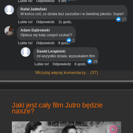
Lubie to!
Odpowiedz
5 dni
Rafał Jabłoński
W końcu coś, co działa bez zarzutów i w świetnej jakości. Super!
17
Lubie to!
Odpowiedz
11 godz.
Adam Dąbrowski
Opłaca się tutaj czegoś szukać?
2
Lubie to!
Odpowiedz
9 godz.
Dawid Lengielski
mi wszystko działa, wyszukałem film
29
Lubie to!
Odpowiedz
6 godz.
Wczytaj więcej komentarzy... (37)
Jaki jest cały film Jutro będzie
nasze?