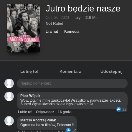
Jutro będzie nasze
Oct. 26, 2023
Italy
118 Min.
Not Rated
Dramat
Komedia
Lubię to!
Komentarz
Udostępnij
Piotr Wójcik
Wow, totalnie mnie zaskoczyło! Wszystko w najwyższej jakości.
Super! Wyszukiwarka działa błyskawicznie 🚀
22
Lubie to!
Odpowiedz
16 godz.
Marcin Andrzej Polak
Ogromna baza filmów, Polecam !!
12