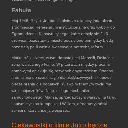
Fabuła
Maj 1946, Rzym. Jeepami żołnierze alianccy jadą ulicami
śródmieścia. Referendum instytucjonalne oraz wybory do
Zgromadzenia Konstytucyjnego, które odbyły się 2 i 3
czerwca, pozostawiły miasto podzielone pomiędzy biedą
pozostałą po II wojnie światowej a potrzebą reform.
Matka trójki dzieci, w tym dorastającej Marcelli, Delia jest
żoną walecznego Ivano. W przerwach między pracami
domowymi opiekuje się przygnębionym teściem Ottorino,
a od czasu do czasu szyje dla ekskluzywnych sklepów i
pierze pranie dla bogatych. W swoim trudnym życiu ma
wielu sojuszników: Nino, miłego mechanika
samochodowego; Marisa, sprzedawczyni warzyw na targu
i optymistyczna kumpelka; i William, afroamerykański
żołnierz, który chce ją wesprzeć.
Ciekawostki o filmie Jutro będzie