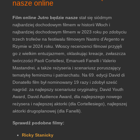
nasze online
Film online Jutro będzie nasze
stał się siódmym
najbardziej dochodowym filmem w historii Włoch i
najbardziej dochodowym filmem w 2023 roku po zdobyciu
trzech trofeów na festiwalu filmowym Nastro d’Argento w
Rzymie w 2024 roku. Włoscy recenzenci filmowi przyjęli
go z wielkim entuzjazmem, oklaskując kreacje, zwłaszcza
twórczości Paoli Cortellesi, Emanueli Fanelli i Valerio
Mastandrei, a także reżyseria i scenariusz poruszający
tematykę feminizmu i patriarchatu. Na 69. edycji David di
Donatello film był nominowany 19 razy i zdobył sześć
nagród: za najlepszy scenariusz oryginalny, David Youth
Award, David Audience Award, dla najlepszego nowego
reżysera i najlepszej aktorki (dla Cortellesiego), najlepszej
aktorki drugoplanowej (dla Fanelli).
Sprawdź podobne filmy:
Ricky Stanicky