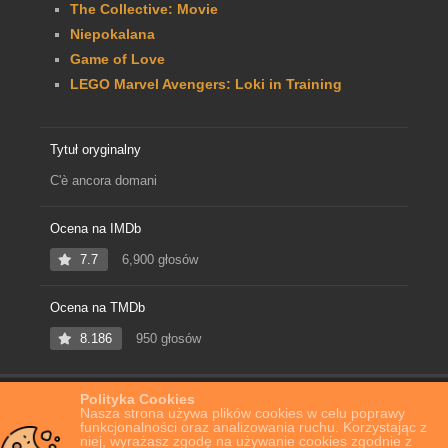
The Collective: Movie
Niepokalana
Game of Love
LEGO Marvel Avengers: Loki in Training
Tytuł oryginalny
C'è ancora domani
Ocena na IMDb
7.7
6,900 głosów
Ocena na TMDb
8.186
950 głosów
Polityka Cookies
Home
Film Online
Jutro będzie nasze
Nasza strona używa plików cookies w celu poprawy
funkcjonalności oraz analizowania ruchu. Korzystając z
niej, wyrażasz zgodę na używanie cookies zgodnie z